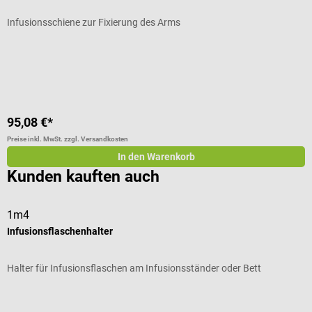
Infusionsschiene zur Fixierung des Arms
H
D
95,08 €*
1
Preise inkl. MwSt. zzgl. Versandkosten
Pr
In den Warenkorb
Kunden kauften auch
1m4
B
Infusionsflaschenhalter
V
Halter für Infusionsflaschen am Infusionsständer oder Bett
V
Durchschnittliche Bewertung von 5 von 5 Sternen
D