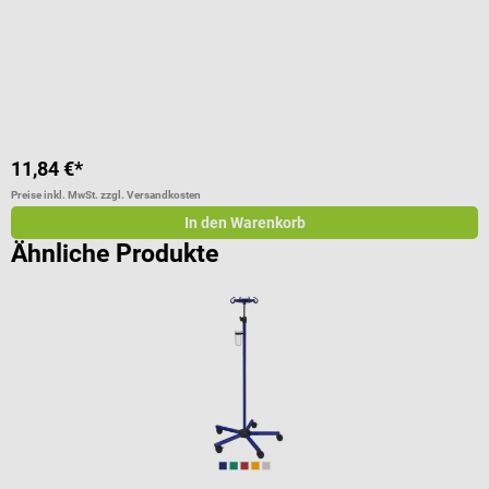
G
I
11,84 €*
a
Preise inkl. MwSt. zzgl. Versandkosten
Pr
In den Warenkorb
Ähnliche Produkte