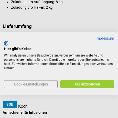
Zuladung pro Aufhängung: 8 kg
Zuladung pro Haken: 2 kg
Lieferumfang
1 provita Infusionsständer in der gewählten Ausführung
Impressum
Hier gibt's Kekse
Produktidentifikation
Wir analysieren unsere Besucherdaten, verbessern unsere Website und
personalisieren Inhalte für dich. Damit du ein großartiges Einkaufserlebnis
hast. Für weitere Informationen öffne bitte die Einstellungen oder vertrau uns
einfach.
Bewertungen
Cookie-Einstellungen
Alle akzeptieren
Zubehör
SSB
Dr. Paul Koch
Armschiene für Infusionen
I