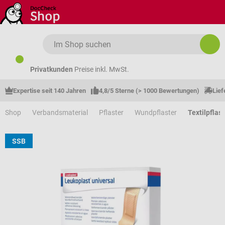
Zum Hauptinhalt springen
Privatkunden
Preise inkl. MwSt.
Expertise seit 140 Jahren
4,8/5 Sterne (> 1000 Bewertungen)
Lief
Shop
Verbandsmaterial
Pflaster
Wundpflaster
Textilpflast
SSB