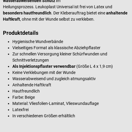
wasserabweisenden Schutz
im
Heilungsprozess. Leukoplast Universal ist frei von Latex und
besonders hautfreundlich
. Der Kleberauftrag bietet eine
anhaltende
Haftkraft
, ohne mit der Wunde selbst zu verkleben.
Produktdetails
Hygienische Wundverbände
Vielseitiges Format als klassische Abziehpflaster
Zur schnellen Versorgung kleiner Schürfwunden und
Schnittverletzungen
Als Injektionspflaster verwendbar
(Größe L 4 x 1,9 cm)
Keine Verklebungen mit der Wunde
Wasserabweisend und zugleich atmungsaktiv
Anhaltende Haftkraft
Hautfreundlich
Farbe: Beige
Material: Vliesfolien-Laminat, Vlieswundauflage
Latexfrei
In verschiedenen Größen erhältlich