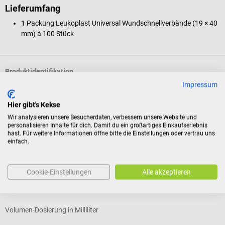
Lieferumfang
1 Packung Leukoplast Universal Wundschnellverbände (19 × 40
mm) à 100 Stück
Produktidentifikation
Impressum
Bewertungen
Hier gibt's Kekse
Wir analysieren unsere Besucherdaten, verbessern unsere Website und
personalisieren Inhalte für dich. Damit du ein großartiges Einkaufserlebnis
hast. Für weitere Informationen öffne bitte die Einstellungen oder vertrau uns
Kunden kauften auch
einfach.
B. Braun
D
Cookie-Einstellungen
Alle akzeptieren
Injekt Einmalspritzen
Z
Volumen-Dosierung in Milliliter
B