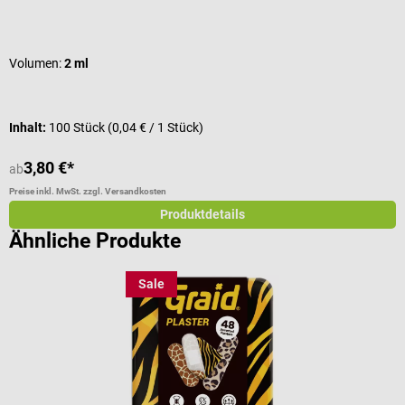
Durchschnittliche Bewertung von 5 von 5 Sternen
D
Volumen:
2 ml
Inhalt:
100 Stück
(0,04 € / 1 Stück)
I
3,80 €*
ab
a
Preise inkl. MwSt. zzgl. Versandkosten
Pr
Produktdetails
Ähnliche Produkte
Sale