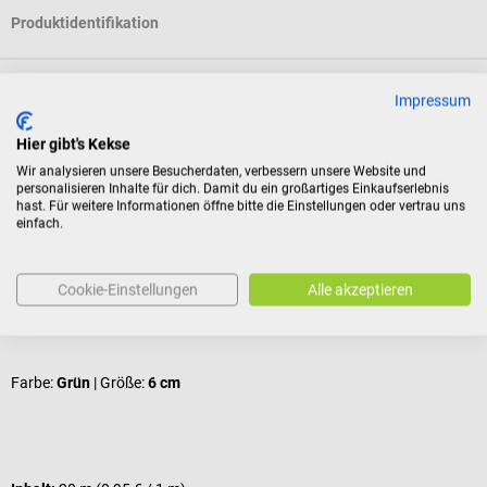
Produktidentifikation
Bewertungen
Impressum
Hier gibt's Kekse
Wir analysieren unsere Besucherdaten, verbessern unsere Website und
Kunden kauften auch
personalisieren Inhalte für dich. Damit du ein großartiges Einkaufserlebnis
hast. Für weitere Informationen öffne bitte die Einstellungen oder vertrau uns
einfach.
SSB
BSN
D
Gazofix Color Fixierbinde
K
Cookie-Einstellungen
Alle akzeptieren
Kohäsiver Stützverband
I
D
Farbe:
Grün
| Größe:
6 cm
G