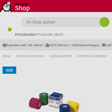
Zum Hauptinhalt springen
Privatkunden
Preise inkl. MwSt.
Expertise seit 140 Jahren
4,8/5 Sterne (> 1000 Bewertungen)
Lief
Shop
Verbandsmaterial
Verbandstoffe
Verbände & Binden
SSB