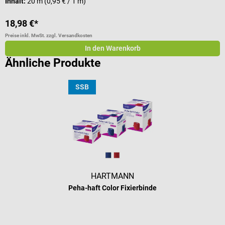
Inhalt:
20 m
(0,95 € / 1 m)
18,98 €*
a
Preise inkl. MwSt. zzgl. Versandkosten
Pr
In den Warenkorb
Ähnliche Produkte
SSB
HARTMANN
Peha-haft Color Fixierbinde