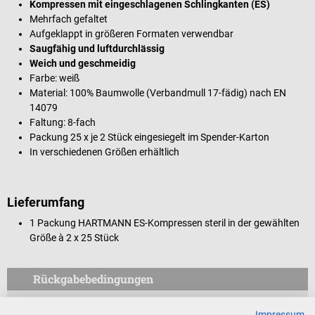
Kompressen mit eingeschlagenen Schlingkanten (ES)
Mehrfach gefaltet
Aufgeklappt in größeren Formaten verwendbar
Saugfähig und luftdurchlässig
Weich und geschmeidig
Farbe: weiß
Material: 100% Baumwolle (Verbandmull 17-fädig) nach EN
14079
Faltung: 8-fach
Packung 25 x je 2 Stück eingesiegelt im Spender-Karton
In verschiedenen Größen erhältlich
Lieferumfang
1 Packung HARTMANN ES-Kompressen steril in der gewählten
Größe à 2 x 25 Stück
Rückgabebedingungen
Dieses Produkt ist von der Rücknahme ausgeschlossen.
Impressum