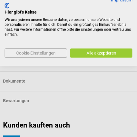
Für Verbraucher besteht das Widerrufsrecht nicht bei
Hier gibt's Kekse
Verträgen zur Lieferung versiegelter Waren, die aus
Wir analysieren unsere Besucherdaten, verbessern unsere Website und
Gründen des Gesundheitsschutzes oder der Hygiene nicht
personalisieren Inhalte für dich. Damit du ein großartiges Einkaufserlebnis
hast. Für weitere Informationen öffne bitte die Einstellungen oder vertrau uns
zur Rückgabe geeignet sind, wenn ihre Versiegelung nach
einfach.
der Lieferung entfernt wurde.
Cookie-Einstellungen
Alle akzeptieren
Produktidentifikation
Dokumente
Bewertungen
Kunden kauften auch