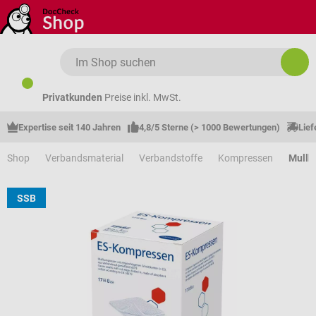
Zum Hauptinhalt springen
Privatkunden
Preise inkl. MwSt.
Expertise seit 140 Jahren
4,8/5 Sterne (> 1000 Bewertungen)
Lief
Shop
Verbandsmaterial
Verbandstoffe
Kompressen
Mullk
SSB