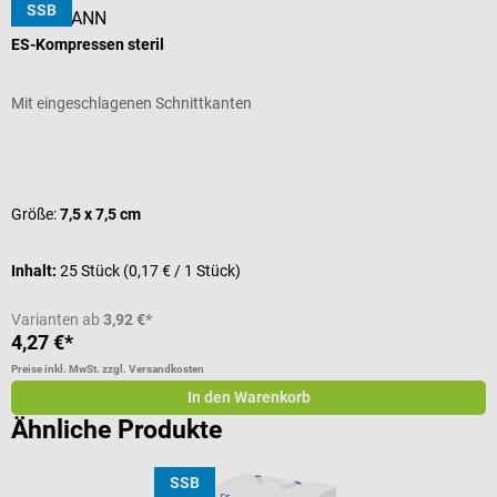
SSB
HARTMANN
s
ES-Kompressen steril
O
Mit eingeschlagenen Schnittkanten
F
Durchschnittliche Bewertung von 5 von 5 Sternen
Größe:
7,5 x 7,5 cm
Inhalt:
25 Stück
(0,17 € / 1 Stück)
I
Varianten ab
3,92 €*
4,27 €*
a
Preise inkl. MwSt. zzgl. Versandkosten
Pr
In den Warenkorb
Ähnliche Produkte
SSB