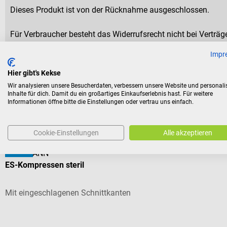
Dieses Produkt ist von der Rücknahme ausgeschlossen.
Für Verbraucher besteht das Widerrufsrecht nicht bei Verträge
aus Gründen des Gesundheitsschutzes oder der Hygiene nicht
Impr
Versiegelung nach der Lieferung entfernt wurde.
Hier gibt's Kekse
Wir analysieren unsere Besucherdaten, verbessern unsere Website und personali
Inhalte für dich. Damit du ein großartiges Einkaufserlebnis hast. Für weitere
Informationen öffne bitte die Einstellungen oder vertrau uns einfach.
Kunden kauften auch
Cookie-Einstellungen
Alle akzeptieren
SSB
HARTMANN
ES-Kompressen steril
Mit eingeschlagenen Schnittkanten
Durchschnittliche Bewertung von 5 von 5 Sternen