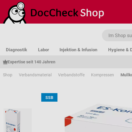
um Hauptinhalt springen
Zur Suche springen
Zur Hauptnavigation springen
Diagnostik
Labor
Injektion & Infusion
Hygiene & D
Expertise seit 140 Jahren
Shop
Verbandsmaterial
Verbandstoffe
Kompressen
Mullk
SSB