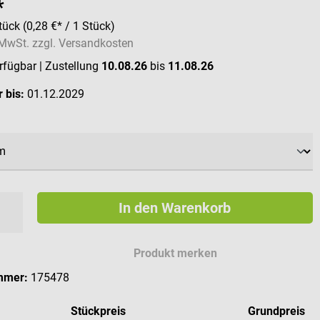
*
tück
(0,28 €* / 1 Stück)
. MwSt. zzgl. Versandkosten
erfügbar
| Zustellung
10.08.26
bis
11.08.26
 bis:
01.12.2029
ählen
In den Warenkorb
Produkt merken
mmer:
175478
Stückpreis
Grundpreis