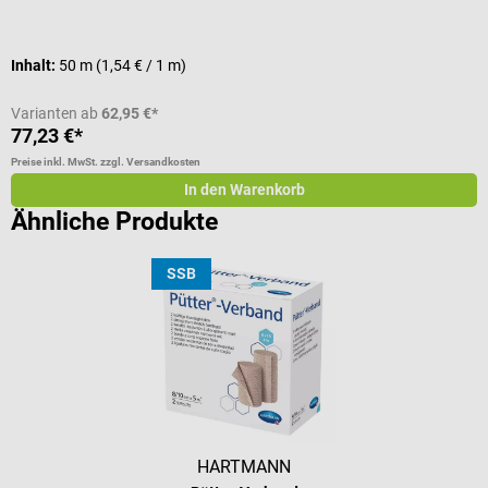
V
Inhalt:
50 m
(1,54 € / 1 m)
V
Varianten ab
62,95 €*
77,23 €*
a
Preise inkl. MwSt. zzgl. Versandkosten
Pr
In den Warenkorb
Ähnliche Produkte
SSB
HARTMANN