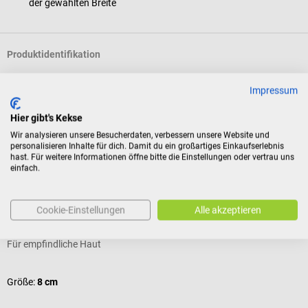
der gewählten Breite
Produktidentifikation
Impressum
Bewertungen
Hier gibt's Kekse
Wir analysieren unsere Besucherdaten, verbessern unsere Website und
personalisieren Inhalte für dich. Damit du ein großartiges Einkaufserlebnis
Kunden kauften auch
hast. Für weitere Informationen öffne bitte die Einstellungen oder vertrau uns
einfach.
SSB
BSN
S
Comprilan Kompressionsbinde
M
Cookie-Einstellungen
Alle akzeptieren
Für empfindliche Haut
Z
D
Größe:
8 cm