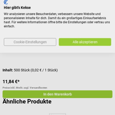
1m4
s
Hier gibt's Kekse
Privatrezepte
C
Wir analysieren unsere Besucherdaten, verbessern unsere Website und
personalisieren Inhalte für dich. Damit du ein großartiges Einkaufserlebnis
hast. Für weitere Informationen öffne bitte die Einstellungen oder vertrau uns
Im Kassenformat ohne Vordruck
S
einfach.
Durchschnittliche Bewertung von 4.83 von 5 Sternen
P
Cookie-Einstellungen
Alle akzeptieren
I
Inhalt:
500 Stück
(0,02 € / 1 Stück)
V
11,84 €*
5
Preise inkl. MwSt. zzgl. Versandkosten
Pr
In den Warenkorb
Ähnliche Produkte