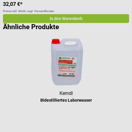
32,07 €*
1
Preise inkl. MwSt. zzgl. Versandkosten
Pr
In den Warenkorb
Ähnliche Produkte
Kerndl
Bidestilliertes Laborwasser
Durchschnittliche Bewertung von 5 