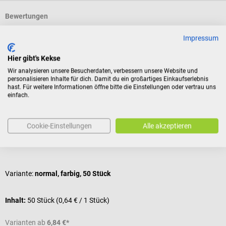
Bewertungen
Impressum
Kunden kauften auch
Hier gibt's Kekse
Wir analysieren unsere Besucherdaten, verbessern unsere Website und
personalisieren Inhalte für dich. Damit du ein großartiges Einkaufserlebnis
SSB
B. Braun
B
hast. Für weitere Informationen öffne bitte die Einstellungen oder vertrau uns
einfach.
Askina Finger Bob Fingerverband
R
Schnellverband für Finger
Z
Cookie-Einstellungen
Alle akzeptieren
Durchschnittliche Bewertung von 5 von 5 Sternen
D
Variante:
normal, farbig, 50 Stück
Inhalt:
50 Stück
(0,64 € / 1 Stück)
I
Varianten ab
6,84 €*