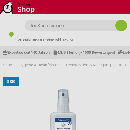
Zum Hauptinhalt springen
Privatkunden
Preise inkl. MwSt.
Expertise seit 140 Jahren
4,8/5 Sterne (> 1000 Bewertungen)
Lief
Shop
Hygiene & Desinfektion
Desinfektion & Reinigung
Haut &
SSB