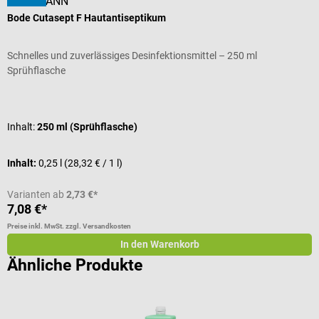
HARTMANN
Bode Cutasept F Hautantiseptikum
B
Schnelles und zuverlässiges Desinfektionsmittel – 250 ml
H
Sprühflasche
Durchschnittliche Bewertung von 5 von 5 Sternen
D
Inhalt:
250 ml (Sprühflasche)
I
Inhalt:
0,25 l
(28,32 € / 1 l)
I
Varianten ab
2,73 €*
7,08 €*
a
Preise inkl. MwSt. zzgl. Versandkosten
Pr
In den Warenkorb
Ähnliche Produkte