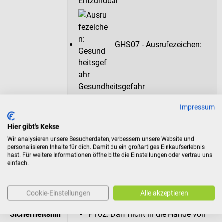
Entzündbar
GHS07 - Ausrufezeichen:
Gesundheitsgefahr
Impressum
Signalwort
Gefahr!
Hier gibt's Kekse
Gefahrenhinw
H225: Flüssigkeit und Dampf leicht
Wir analysieren unsere Besucherdaten, verbessern unsere Website und
eise
entzündbar.
personalisieren Inhalte für dich. Damit du ein großartiges Einkaufserlebnis
hast. Für weitere Informationen öffne bitte die Einstellungen oder vertrau uns
H319: Verursacht schwere
einfach.
Augenreizung.
H336: Kann Schläfrigkeit und
Benommenheit verursachen.
Cookie-Einstellungen
Alle akzeptieren
Sicherheitshin
P102: Darf nicht in die Hände von