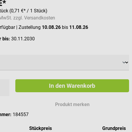
€*
tück
(0,71 €* / 1 Stück)
. MwSt. zzgl. Versandkosten
erfügbar
| Zustellung
10.08.26
bis
11.08.26
 bis:
30.11.2030
ählen
In den Warenkorb
Produkt merken
mmer:
184557
Stückpreis
Grundpreis