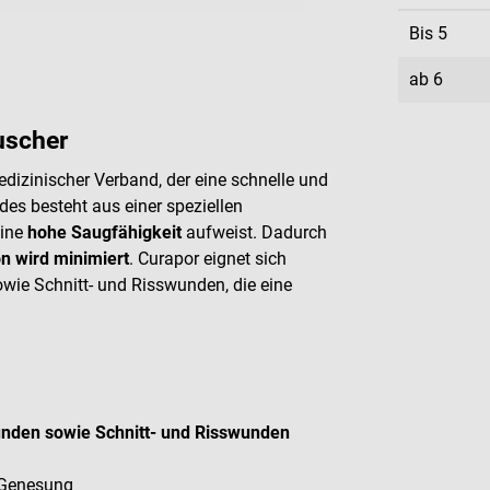
Bis
5
ab
6
uscher
izinischer Verband, der eine schnelle und
s besteht aus einer speziellen
eine
hohe Saugfähigkeit
aufweist. Dadurch
on wird minimiert
.
Curapor eignet sich
owie Schnitt- und Risswunden, die eine
Wunden sowie Schnitt- und Risswunden
e Genesung