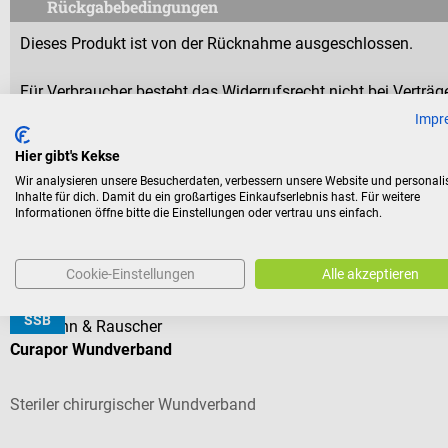
Rückgabebedingungen
Dieses Produkt ist von der Rücknahme ausgeschlossen.
Für Verbraucher besteht das Widerrufsrecht nicht bei Verträge
aus Gründen des Gesundheitsschutzes oder der Hygiene nicht
Impr
Versiegelung nach der Lieferung entfernt wurde.
Hier gibt's Kekse
Wir analysieren unsere Besucherdaten, verbessern unsere Website und personali
Inhalte für dich. Damit du ein großartiges Einkaufserlebnis hast. Für weitere
Informationen öffne bitte die Einstellungen oder vertrau uns einfach.
Kunden kauften auch
Cookie-Einstellungen
Alle akzeptieren
SSB
Lohmann & Rauscher
Curapor Wundverband
Steriler chirurgischer Wundverband