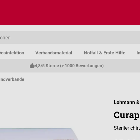
esinfektion
Verbandsmaterial
Notfall & Erste Hilfe
I
4,8/5 Sterne (> 1000 Bewertungen)
undverbände
Lohmann &
Curap
Steriler ch