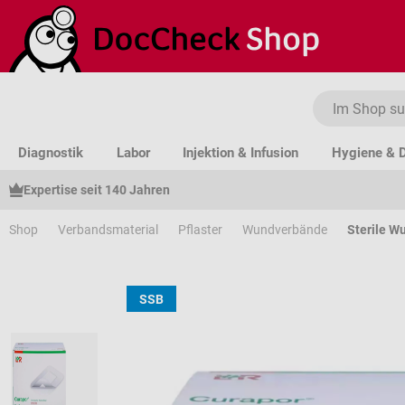
um Hauptinhalt springen
Zur Suche springen
Zur Hauptnavigation springen
Diagnostik
Labor
Injektion & Infusion
Hygiene & D
Expertise seit 140 Jahren
Shop
Verbandsmaterial
Pflaster
Wundverbände
Sterile W
SSB