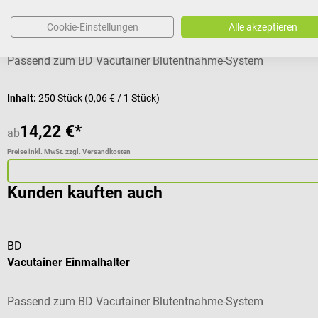
BD
Vacutainer Einmalhalter
Cookie-Einstellungen
Alle akzeptieren
Passend zum BD Vacutainer Blutentnahme-System
Inhalt:
250 Stück
(0,06 € / 1 Stück)
14,22 €*
ab
Preise inkl. MwSt. zzgl. Versandkosten
Kunden kauften auch
BD
Vacutainer Einmalhalter
Passend zum BD Vacutainer Blutentnahme-System