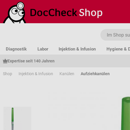
um Hauptinhalt springen
Zur Suche springen
Zur Hauptnavigation springen
Diagnostik
Labor
Injektion & Infusion
Hygiene & D
Expertise seit 140 Jahren
Shop
Injektion & Infusion
Kanülen
Aufziehkanülen