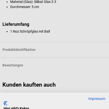
Material (Glas):
Silikat Glas 3.3
Durchmesser: 5 cm
Lieferumfang
1 Noz Schröpfglas mit Ball
Produktidentifikation
Bewertungen
Kunden kauften auch
Noz
D
Impressum
Massageglas ohne Ball
J
Hier gibt's Kekse