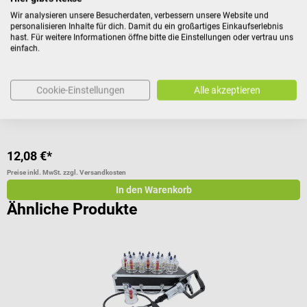
Wir analysieren unsere Besucherdaten, verbessern unsere Website und
Zur Schröpfmassage
F
personalisieren Inhalte für dich. Damit du ein großartiges Einkaufserlebnis
hast. Für weitere Informationen öffne bitte die Einstellungen oder vertrau uns
einfach.
Durchschnittliche Bewertung von 5 von 5 Sternen
D
Cookie-Einstellungen
Alle akzeptieren
12,08 €*
a
Preise inkl. MwSt. zzgl. Versandkosten
Pr
In den Warenkorb
Ähnliche Produkte