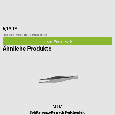
6,13 €*
9
Preise inkl. MwSt. zzgl. Versandkosten
Pr
In den Warenkorb
Ähnliche Produkte
MTM
Splitterpinzette nach Feilchenfeld