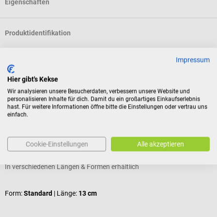
Eigenschaften
Produktidentifikation
Impressum
Bewertungen
Hier gibt's Kekse
Wir analysieren unsere Besucherdaten, verbessern unsere Website und
personalisieren Inhalte für dich. Damit du ein großartiges Einkaufserlebnis
Kunden kauften auch
hast. Für weitere Informationen öffne bitte die Einstellungen oder vertrau uns
einfach.
SavingTek
T
Anatomische Pinzette
C
Cookie-Einstellungen
Alle akzeptieren
In verschiedenen Längen & Formen erhältlich
P
D
Form:
Standard
| Länge:
13 cm
V