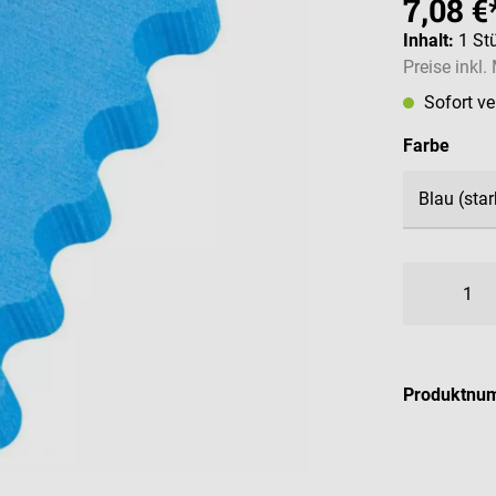
7,08 €
Inhalt:
1 St
Preise inkl
Sofort v
ausw
Farbe
Produktnu