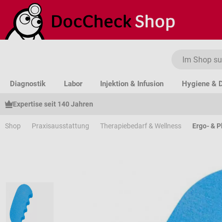
um Hauptinhalt springen
Zur Suche springen
Zur Hauptnavigation springen
Diagnostik
Labor
Injektion & Infusion
Hygiene & D
Expertise seit 140 Jahren
Shop
Praxisausstattung
Therapiebedarf & Wellness
Ergo- & P