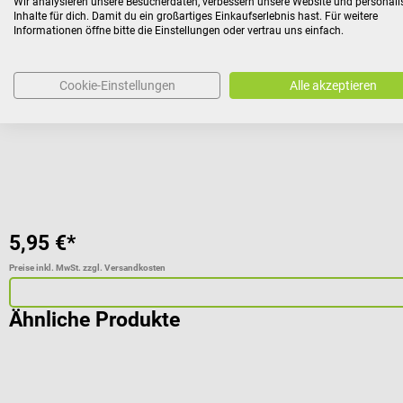
Wir analysieren unsere Besucherdaten, verbessern unsere Website und personali
Therapiegriff aus Schaumstoff
Inhalte für dich. Damit du ein großartiges Einkaufserlebnis hast. Für weitere
Informationen öffne bitte die Einstellungen oder vertrau uns einfach.
Handtrainer in verschiedenen Stärken
Cookie-Einstellungen
Alle akzeptieren
Farbe:
Rot (mittel)
5,95 €*
Preise inkl. MwSt. zzgl. Versandkosten
Ähnliche Produkte