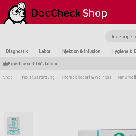
um Hauptinhalt springen
Zur Suche springen
Zur Hauptnavigation springen
Diagnostik
Labor
Injektion & Infusion
Hygiene & D
Expertise seit 140 Jahren
Shop
Praxisausstattung
Therapiebedarf & Wellness
Naturhei