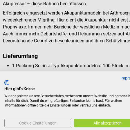
Akupressur – diese Bahnen beeinflussen.
Erfolgreich eingesetzt werden Akupunkturnadeln bei Arthrose
wiederkehrender Migräne. Hier dient die Akupunktur nicht erst
Prophylaxe. Immer mehr Bereiche der westlichen Medizin mac
Auch immer mehr Geburtshelfer und Hebammen setzen auf Ak
bevorstehende Geburt zu beschleunigen und ihren Schützlinge
Lieferumfang
1 Packung Seirin J-Typ Akupunkturnadeln à 100 Stück in
Impr
Rückgabebedingungen
Hier gibt's Kekse
Dieses Produkt ist von der Rücknahme ausgeschlossen.
Wir analysieren unsere Besucherdaten, verbessern unsere Website und personali
Inhalte für dich. Damit du ein großartiges Einkaufserlebnis hast. Für weitere
Informationen öffne bitte die Einstellungen oder vertrau uns einfach.
Für Verbraucher besteht das Widerrufsrecht nicht bei Verträge
aus Gründen des Gesundheitsschutzes oder der Hygiene nicht
Versiegelung nach der Lieferung entfernt wurde.
Cookie-Einstellungen
Alle akzeptieren