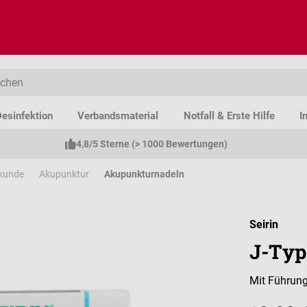
esinfektion
Verbandsmaterial
Notfall & Erste Hilfe
I
4,8/5 Sterne (> 1000 Bewertungen)
lkunde
Akupunktur
Akupunkturnadeln
Seirin
J-Typ
Mit Führun