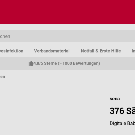
esinfektion
Verbandsmaterial
Notfall & Erste Hilfe
I
4,8/5 Sterne (> 1000 Bewertungen)
gen
seca
376 S
Digitale B