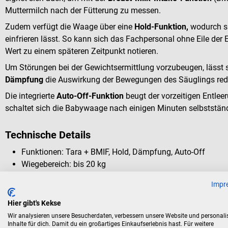
Muttermilch nach der Fütterung zu messen.
Zudem verfügt die Waage über eine
Hold-Funktion,
wodurch si
einfrieren lässt. So kann sich das Fachpersonal ohne Eile der
Wert zu einem späteren Zeitpunkt notieren.
Um Störungen bei der Gewichtsermittlung vorzubeugen, lässt sic
Dämpfung
die Auswirkung der Bewegungen des Säuglings red
Die integrierte
Auto-Off-Funktion
beugt der vorzeitigen Entlee
schaltet sich die Babywaage nach einigen Minuten selbststän
Technische Details
Funktionen: Tara + BMIF, Hold, Dämpfung, Auto-Off
Wiegebereich: bis 20 kg
Ziffernschritte: 5 g < 7,5 kg > 10 g
Impr
Schnittstelle: seca 360° wireless Funkverbindung
Stromversorgung: 6 AA-Batterien oder Netzgerät (separat e
Hier gibt's Kekse
Wir analysieren unsere Besucherdaten, verbessern unsere Website und personali
Inhalte für dich. Damit du ein großartiges Einkaufserlebnis hast. Für weitere