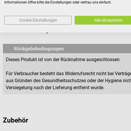
Informationen öffne bitte die Einstellungen oder vertrau uns einfach.
Lieferumfang
1 seca 376 Säuglingswaage
Cookie-Einstellungen
Alle akzeptieren
6 AA-Batterien
Inklusive Eichung Klasse III für Deutschland
Rückgabebedingungen
Dieses Produkt ist von der Rücknahme ausgeschlossen.
Für Verbraucher besteht das Widerrufsrecht nicht bei Verträge
aus Gründen des Gesundheitsschutzes oder der Hygiene nicht
Versiegelung nach der Lieferung entfernt wurde.
Zubehör