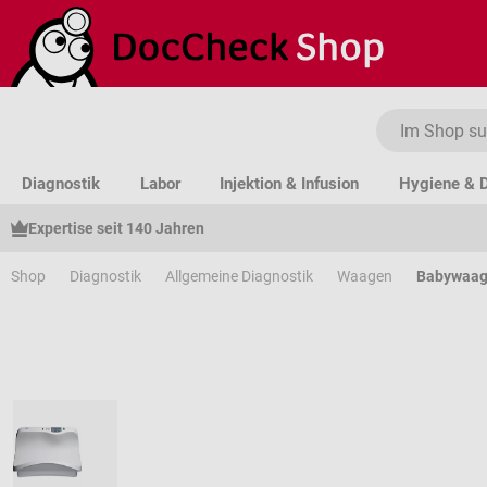
um Hauptinhalt springen
Zur Suche springen
Zur Hauptnavigation springen
Diagnostik
Labor
Injektion & Infusion
Hygiene & D
Expertise seit 140 Jahren
Shop
Diagnostik
Allgemeine Diagnostik
Waagen
Babywaa