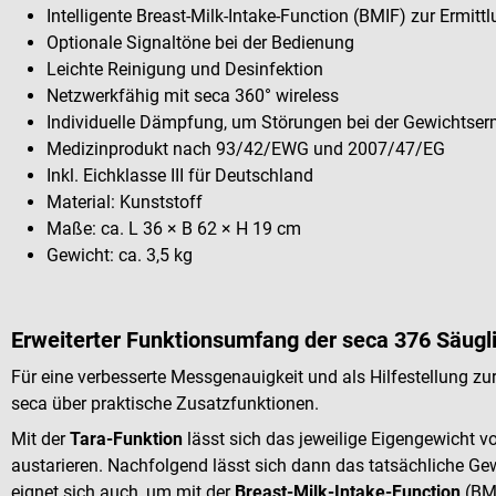
Intelligente Breast-Milk-Intake-Function (BMIF) zur Ermi
Optionale Signaltöne bei der Bedienung
Leichte Reinigung und Desinfektion
Netzwerkfähig mit seca 360° wireless
Individuelle Dämpfung, um Störungen bei der Gewichtser
Medizinprodukt nach 93/42/EWG und 2007/47/EG
Inkl. Eichklasse III für Deutschland
Material: Kunststoff
Maße: ca. L 36 × B 62 × H 19 cm
Gewicht: ca. 3,5 kg
Erweiterter Funktionsumfang der seca 376 Säug
Für eine verbesserte Messgenauigkeit und als Hilfestellung 
seca über praktische Zusatzfunktionen.
Mit der
Tara-Funktion
lässt sich das jeweilige Eigengewicht v
austarieren. Nachfolgend lässt sich dann das tatsächliche Ge
eignet sich auch, um mit der
Breast-Milk-Intake-Function
(BM