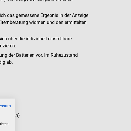
ch das gemessene Ergebnis in der Anzeige
 Elternberatung widmen und den ermittelten
h über die individuell einstellbare
uzieren.
rung der Batterien vor. Im Ruhezustand
dig ab.
essum
rhältlich)
sieren