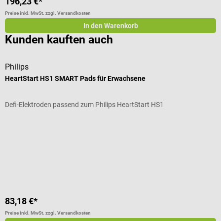
196,23 €*
8
Preise inkl. MwSt. zzgl. Versandkosten
Pr
In den Warenkorb
Kunden kauften auch
Philips
E
HeartStart HS1 SMART Pads für Erwachsene
L
Defi-Elektroden passend zum Philips HeartStart HS1
K
Durchschnittliche Bewertung von 5 von 5 Sternen
D
F
83,18 €*
6
Preise inkl. MwSt. zzgl. Versandkosten
Pr