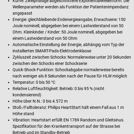
Kurve: Zweiphasige abgeschnittene Exponentialwellenform. Die
Wellenparameter werden als Funktion der Patientenimpendanz
angepasst
Energie: gleichbleibende Endenergieangabe, Erwachsene: 150
Joule nominell, abgegeben bei einem Lastwiderstand von 50
Ohm. Kleinkinder / Kinder: 50 Joule nominell, abgegeben bei
einem Lastwiderstand von 50 Ohm
Automatische Einstellung der Energie, abhängig vom Typ der
installierten SMART-Pads-Elektrodenklasse
Zykluszeit zwischen Schocks: Normalerweise unter 20 Sekunden
zwischen den Schocks einer Schockserie
Quick-Shock-Funktion: Schockabgabe normalerweise bereits
nach weniger als 8 Sekunden nach der Pause für HLW möglich
Temperatur: 0 bis 50 °C
Relative Luftfeuchtigkeit: Betrieb: 0 bis 95 % (nicht
kondensierend)
Höhe über N.N.: 0 bis 4.572 m
Stoß-/Falltoleranz: Philips HeartStart hält einem Fall aus 1 m
Höhe stand
Vibration: Heartstart erfüllt EN 1789 Random und Gleitsinus.
Spezifikation für den Krankentransport auf der Strasse bei
Betrieb und im Standby-Betrieb