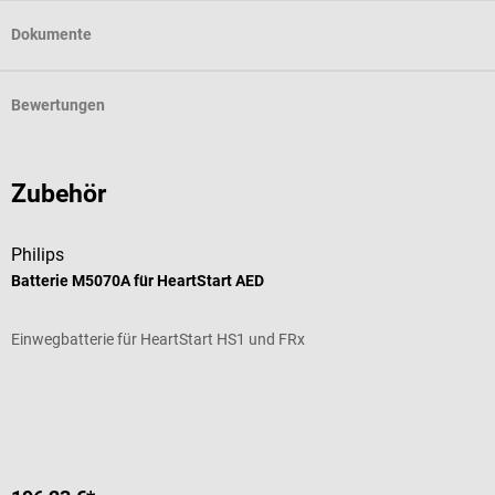
Dokumente
Bewertungen
Zubehör
Philips
P
Batterie M5070A für HeartStart AED
H
Einwegbatterie für HeartStart HS1 und FRx
D
Durchschnittliche Bewertung von 4.6 von 5 Sternen
D