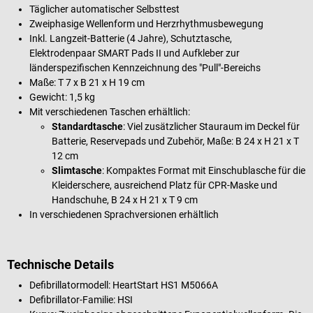
Täglicher automatischer Selbsttest
Zweiphasige Wellenform und Herzrhythmusbewegung
Inkl. Langzeit-Batterie (4 Jahre), Schutztasche,
Elektrodenpaar SMART Pads II und Aufkleber zur
länderspezifischen Kennzeichnung des "Pull"-Bereichs
Maße: T 7 x B 21 x H 19 cm
Gewicht: 1,5 kg
Mit verschiedenen Taschen erhältlich:
Standardtasche
: Viel zusätzlicher Stauraum im Deckel für
Batterie, Reservepads und Zubehör, Maße: B 24 x H 21 x T
12 cm
Slimtasche
: Kompaktes Format mit Einschublasche für die
Kleiderschere, ausreichend Platz für CPR-Maske und
Handschuhe, B 24 x H 21 x T 9 cm
In verschiedenen Sprachversionen erhältlich
Technische Details
Defibrillatormodell: HeartStart HS1 M5066A
Defibrillator-Familie: HSI