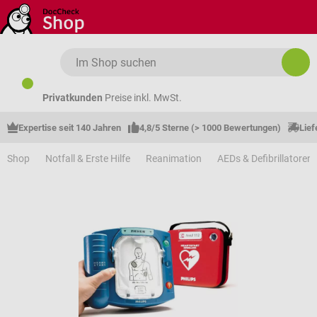
Zum Hauptinhalt springen
Privatkunden
Preise inkl. MwSt.
Expertise seit 140 Jahren
4,8/5 Sterne (> 1000 Bewertungen)
Lief
Shop
Notfall & Erste Hilfe
Reanimation
AEDs & Defibrillatoren