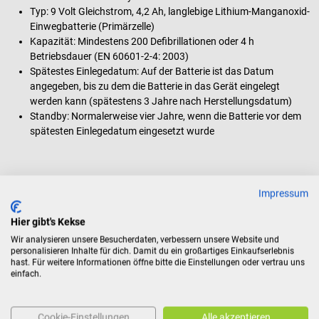
Typ: 9 Volt Gleichstrom, 4,2 Ah, langlebige Lithium-Manganoxid-
Einwegbatterie (Primärzelle)
Kapazität: Mindestens 200 Defibrillationen oder 4 h
Betriebsdauer (EN 60601-2-4: 2003)
Spätestes Einlegedatum: Auf der Batterie ist das Datum
angegeben, bis zu dem die Batterie in das Gerät eingelegt
werden kann (spätestens 3 Jahre nach Herstellungsdatum)
Standby: Normalerweise vier Jahre, wenn die Batterie vor dem
spätesten Einlegedatum eingesetzt wurde
Lieferumfang
Impressum
1 Philips HeartStart HS1 AED Defibrillator in der gewählten
Sprache
Hier gibt's Kekse
1 Schutztasche in der gewählten Ausführung
Wir analysieren unsere Besucherdaten, verbessern unsere Website und
1 Batterie (1 Stück, vorinstalliert)
personalisieren Inhalte für dich. Damit du ein großartiges Einkaufserlebnis
1 SMART Pads II (1 Satz, vorinstalliert)
hast. Für weitere Informationen öffne bitte die Einstellungen oder vertrau uns
einfach.
1 Benutzerhandbuch
1 Kurzanleitung
Cookie-Einstellungen
Alle akzeptieren