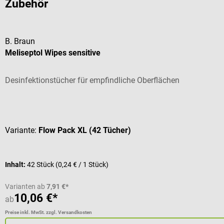
Zubehör
B. Braun
Meliseptol Wipes sensitive
Desinfektionstücher für empfindliche Oberflächen
Durchschnittliche Bewertung von 5 von 5 Sternen
Variante:
Flow Pack XL (42 Tücher)
Inhalt:
42 Stück
(0,24 € / 1 Stück)
Varianten ab
7,91 €*
10,06 €*
ab
Preise inkl. MwSt. zzgl. Versandkosten