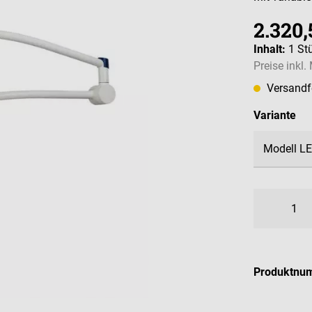
2.320,
Inhalt:
1 St
Preise inkl
Versandfe
au
Variante
Produktnu