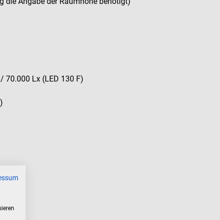
ung die Angabe der Raumhöhe benötigt)
 / 70.000 Lx (LED 130 F)
)
essum
sieren