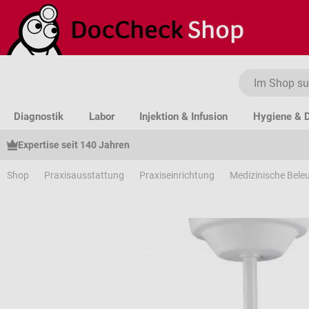
um Hauptinhalt springen
Zur Suche springen
Zur Hauptnavigation springen
Diagnostik
Labor
Injektion & Infusion
Hygiene & D
Expertise seit 140 Jahren
Shop
Praxisausstattung
Praxiseinrichtung
Medizinische Bele