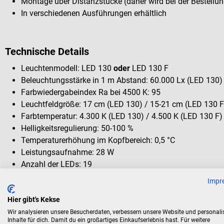
Montage über Distanzstücke (daher wird bei der Bestell
In verschiedenen Ausführungen erhältlich
Technische Details
Leuchtenmodell: LED 130
oder
LED 130 F
Beleuchtungsstärke in 1 m Abstand: 60.000 Lx (LED 130)
Farbwiedergabeindex Ra bei 4500 K: 95
Leuchtfeldgröße: 17 cm (LED 130) / 15-21 cm (LED 130 F
Farbtemperatur: 4.300 K (LED 130) / 4.500 K (LED 130 F)
Helligkeitsregulierung: 50-100 %
Temperaturerhöhung im Kopfbereich: 0,5 °C
Leistungsaufnahme: 28 W
Anzahl der LEDs: 19
Lebensdauer der Leuchtmittel: min. 40.000 Stunden
Impr
Arbeitsbereich: 70-140 cm
Hier gibt's Kekse
Duchmesser (Leuchtkörper): 33 cm
Höhenverstellung: 51-177 cm (Entfernung zur Decke)
Wir analysieren unsere Besucherdaten, verbessern unsere Website und personali
Inhalte für dich. Damit du ein großartiges Einkaufserlebnis hast. Für weitere