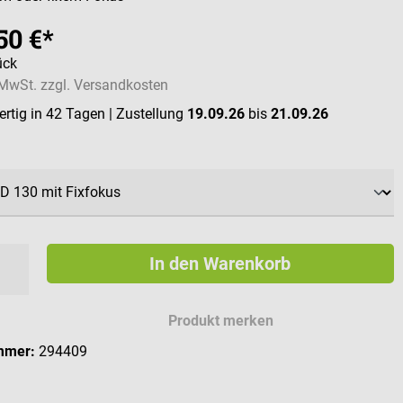
50 €*
ück
. MwSt. zzgl. Versandkosten
rtig in 42 Tagen
| Zustellung
19.09.26
bis
21.09.26
swählen
In den Warenkorb
Produkt merken
mmer:
294409