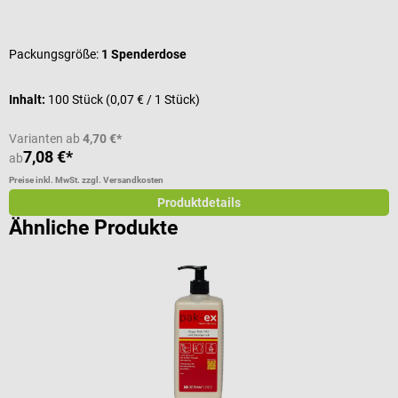
Durchschnittliche Bewertung von 4.86 von 5 Sternen
D
Packungsgröße:
1 Spenderdose
Inhalt:
100 Stück
(0,07 € / 1 Stück)
Varianten ab
4,70 €*
7,08 €*
ab
a
Preise inkl. MwSt. zzgl. Versandkosten
Pr
Produktdetails
Ähnliche Produkte