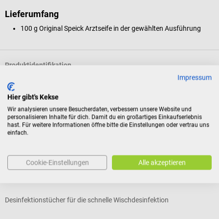
Lieferumfang
100 g Original Speick Arztseife in der gewählten Ausführung
Produktidentifikation
Impressum
Bewertungen
Hier gibt's Kekse
Wir analysieren unsere Besucherdaten, verbessern unsere Website und
personalisieren Inhalte für dich. Damit du ein großartiges Einkaufserlebnis
hast. Für weitere Informationen öffne bitte die Einstellungen oder vertrau uns
Kunden kauften auch
einfach.
B. Braun
M
Cookie-Einstellungen
Alle akzeptieren
Meliseptol HBV Tücher
A
Desinfektionstücher für die schnelle Wischdesinfektion
M