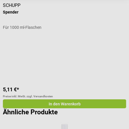
SCHUPP
Spender
M
Für 1000 ml-Flaschen
3
D
I
5,11 €*
1
Preise inkl. MwSt. zzgl. Versandkosten
Pr
In den Warenkorb
Ähnliche Produkte