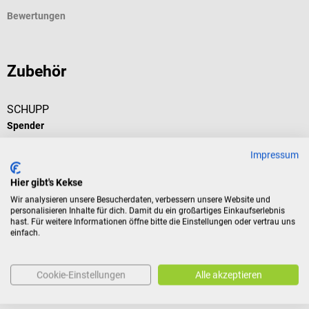
Bewertungen
Zubehör
SCHUPP
Spender
Impressum
Für 1000 ml-Flaschen
Hier gibt's Kekse
Wir analysieren unsere Besucherdaten, verbessern unsere Website und
personalisieren Inhalte für dich. Damit du ein großartiges Einkaufserlebnis
hast. Für weitere Informationen öffne bitte die Einstellungen oder vertrau uns
5,11 €*
einfach.
Preise inkl. MwSt. zzgl. Versandkosten
In den Warenkorb
Cookie-Einstellungen
Alle akzeptieren
Kunden kauften auch