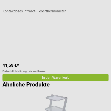
Kontaktloses Infrarot-Fieberthermometer
F
Durchschnittliche Bewertung von 4.33 von 5 Sternen
D
M
41,59 €*
6
Preise inkl. MwSt. zzgl. Versandkosten
Pr
In den Warenkorb
Ähnliche Produkte