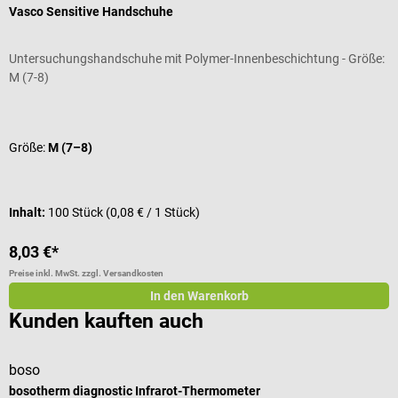
Vasco Sensitive Handschuhe
B
Untersuchungshandschuhe mit Polymer-Innenbeschichtung - Größe:
H
M (7-8)
Durchschnittliche Bewertung von 4.8 von 5 Sternen
D
Größe:
M (7–8)
I
I
Inhalt:
100 Stück
(0,08 € / 1 Stück)
V
8,03 €*
a
Preise inkl. MwSt. zzgl. Versandkosten
Pr
In den Warenkorb
Kunden kauften auch
boso
p
bosotherm diagnostic Infrarot-Thermometer
I