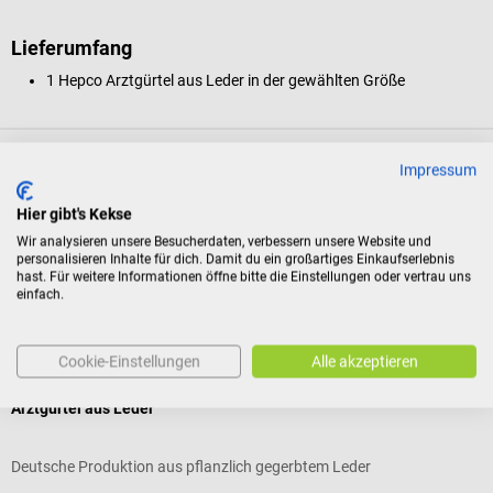
Lieferumfang
1 Hepco Arztgürtel aus Leder in der gewählten Größe
Produktidentifikation
Impressum
Hier gibt's Kekse
Bewertungen
Wir analysieren unsere Besucherdaten, verbessern unsere Website und
personalisieren Inhalte für dich. Damit du ein großartiges Einkaufserlebnis
hast. Für weitere Informationen öffne bitte die Einstellungen oder vertrau uns
einfach.
Kunden kauften auch
Cookie-Einstellungen
Alle akzeptieren
Hepco
D
Arztgürtel aus Leder
L
Deutsche Produktion aus pflanzlich gegerbtem Leder
A