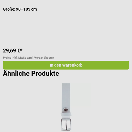
D
Größe:
90–105 cm
29,69 €*
1
Preise inkl. MwSt. zzgl. Versandkosten
Pr
In den Warenkorb
Ähnliche Produkte