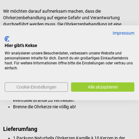
Wir möchten darauf aufmerksam machen, dass die
Ohrkerzenbehandlung auf eigene Gefahr und Verantwortung
durchgeführt werden muss. Die Ohrkerzenbehandlung ist eine
ergänzende Therapie, sie kann kein Ersatz für professionelle
Impressum
medizinische Beratung sein.
Hier gibt's Kekse
Alle Informationen über die Anwendung und die Auswirkungen der
Ohrkerze beruhen auf Erfahrungen von Therapeuten und Benutzern.
Wir analysieren unsere Besucherdaten, verbessern unsere Website und
personalisieren Inhalte für dich. Damit du ein großartiges Einkaufserlebnis
Wir können von keinen Ergebnissen oder Dokumenten offizieller
hast. Für weitere Informationen öffne bitte die Einstellungen oder vertrau uns
medizinischer Forschungen berichten. Bitte beachte, dass unsere
einfach.
Informationsbroschüre nicht als medizinische Beratung angesehen
werden kann. Im Zweifel, wende dich bitte an deinen Arzt,
Therapeuten oder Apotheker.
Cookie-Einstellungen
Alle akzeptieren
Beachte die allgemeinen Brandschutzmaßnahmen, um
eventuelle Brände zu vermeiden.
Brenne die Ohrkerze nie völlig ab!
Lieferumfang
1 Packung Naturhelix Ohrkerzen Kamille à 10 Kerzen in der