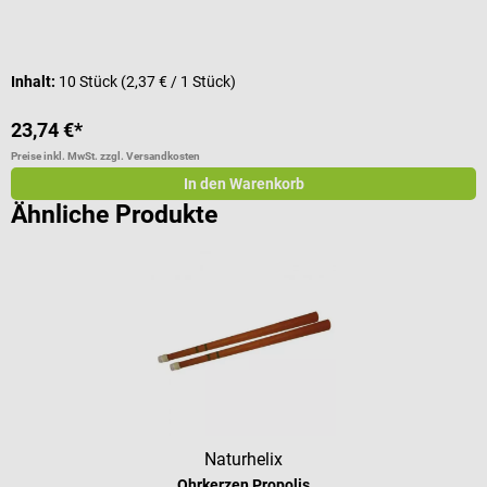
Inhalt:
10 Stück
(2,37 € / 1 Stück)
I
23,74 €*
2
Preise inkl. MwSt. zzgl. Versandkosten
Pr
In den Warenkorb
Ähnliche Produkte
Naturhelix
Ohrkerzen Propolis