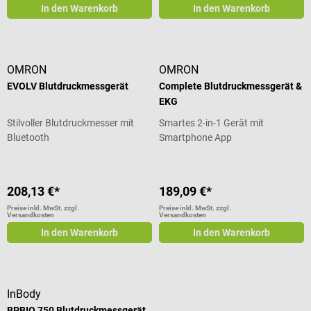
In den Warenkorb
In den Warenkorb
OMRON
OMRON
EVOLV Blutdruckmessgerät
Complete Blutdruckmessgerät &
EKG
Stilvoller Blutdruckmesser mit
Smartes 2-in-1 Gerät mit
Bluetooth
Smartphone App
208,13 €*
189,09 €*
Preise inkl. MwSt. zzgl.
Preise inkl. MwSt. zzgl.
Versandkosten
Versandkosten
In den Warenkorb
In den Warenkorb
InBody
BPBIO 750 Blutdruckmessgerät