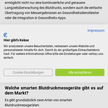
ermöglicht nicht nur eine kontinuierliche und genauere
Langzeitüberwachung des Blutdrucks, sondern auch die einfache
Übertragung von Messergebnissen an Gesundheitsdienstleister
oder die Integration in Gesundheits-Apps.
Klassische und moderne Blutdruckmessgeräte –
Impressum
welche Unterschiede gibt’s?
Hier gibt's Kekse
Während
herkömmliche Blutdruckmessgeräte meist manuell
bedient
werden und für genaue Messungen oft geschulte
Wir analysieren unsere Besucherdaten, verbessern unsere Website und
personalisieren Inhalte für dich. Damit du ein großartiges Einkaufserlebnis
Anwender benötigen, bieten
intelligente Blutdruckmessgeräte
hast. Für weitere Informationen öffne bitte die Einstellungen oder vertrau uns
automatisierte Messungen
und
hilfreiche Zusatzfunktionen
.
einfach.
Zum Beispiel können sie Daten digital aufzeichnen, speichern und
über Apps oder andere digitale Schnittstellen wie zum Beispiel
Bluetooth unterschiedlichen Nutzern oder Apps zur Verfügung
Cookie-Einstellungen
Alle akzeptieren
stellen.
Welche smarten Blutdruckmessgeräte gibt es auf
dem Markt?
Es gibt grundsätzlich zwei Arten von smarten
Blutdruckmessgeräten: