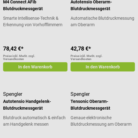
M4 Connect AFib
Autotensio Oberarm-
Blutdruckmessgerät
Blutdruckmessgerät
Smarte Intellisense-Technik &
Automatische Blutdruckmessung
Erkennung von Vorhofflimmern
am Oberarm
78,42 €*
42,78 €*
Preise inkl. MwSt. zzgl.
Preise inkl. MwSt. zzgl.
Versandkosten
Versandkosten
In den Warenkorb
In den Warenkorb
Spengler
Spengler
Autotensio Handgelenk-
Tensonic Oberarm-
Blutdruckmessgerät
Blutdruckmessgerät
Blutdruck automatisch & einfach
Genaue elektronische
am Handgelenk messen
Blutdruckmessung am Oberarm
Durchschnittliche Bewertung von 5 von 5 Sternen