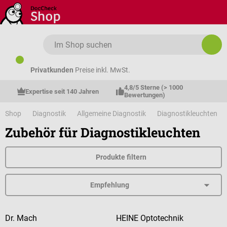
Zum Hauptinhalt springen
Privatkunden
Preise inkl. MwSt.
4,8/5 Sterne (> 1000 
Expertise seit 140 Jahren
Bewertungen)
Shop
Diagnostik
Allgemeine Diagnostik
Diagnostikleuchten
Zubehör für Diagnostikleuchten
Produkte filtern
Dr. Mach
HEINE Optotechnik