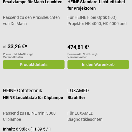
Ersatzlampe für Mach Leuchten
HEINE Standard-Lichtleitkabel
für Projektoren
Passend zu den Praxisleuchten
Für HEINE Fiber Optik (F.O)
von Dr. Mach
Projektor HK 4000, HK 6000 und
HK 7000
33,26 €*
474,81 €*
ab
Preise inkl. MwSt. zzgl.
Preise inkl. MwSt. zzgl.
Versandkosten
Versandkosten
Produktdetails
In den Warenkorb
HEINE Optotechnik
LUXAMED
HEINE Leuchtstab für Cliplampe
Blaufilter
Passend zu HEINE mini 3000
Für LUXAMED
Cliplampe
Diagnostikleuchten
Inhalt:
6 Stück
(11,89 € / 1