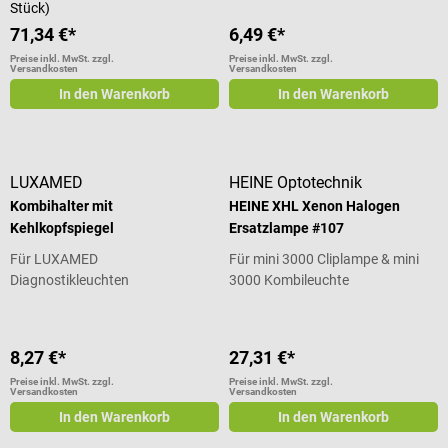
Stück)
71,34 €*
6,49 €*
Preise inkl. MwSt. zzgl.
Preise inkl. MwSt. zzgl.
Versandkosten
Versandkosten
In den Warenkorb
In den Warenkorb
LUXAMED
HEINE Optotechnik
Kombihalter mit
HEINE XHL Xenon Halogen
Kehlkopfspiegel
Ersatzlampe #107
Für LUXAMED
Für mini 3000 Cliplampe & mini
Diagnostikleuchten
3000 Kombileuchte
8,27 €*
27,31 €*
Preise inkl. MwSt. zzgl.
Preise inkl. MwSt. zzgl.
Versandkosten
Versandkosten
In den Warenkorb
In den Warenkorb