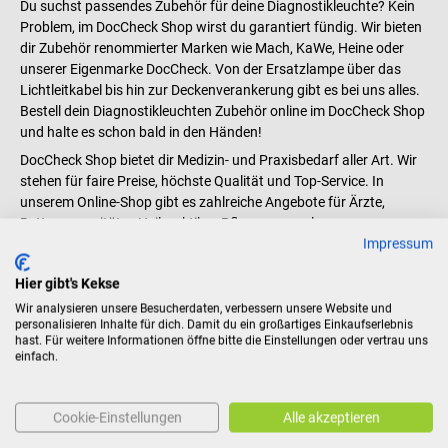
Du suchst passendes Zubehör für deine Diagnostikleuchte? Kein
Problem, im DocCheck Shop wirst du garantiert fündig. Wir bieten
dir Zubehör renommierter Marken wie Mach, KaWe, Heine oder
unserer Eigenmarke DocCheck. Von der Ersatzlampe über das
Lichtleitkabel bis hin zur Deckenverankerung gibt es bei uns alles.
Bestell dein Diagnostikleuchten Zubehör online im DocCheck Shop
und halte es schon bald in den Händen!
DocCheck Shop bietet dir Medizin- und Praxisbedarf aller Art. Wir
stehen für faire Preise, höchste Qualität und Top-Service. In
unserem Online-Shop gibt es zahlreiche Angebote für Ärzte,
Rettungssanitäter, Heilpraktiker, Pflegepersonal,
Impressum
Medizinstudenten und viele mehr. Lass dich von unserem tollen
Sortiment überzeugen und bestelle Zubehör für
Hier gibt's Kekse
Diagnostikleuchten einfach online.
Wir analysieren unsere Besucherdaten, verbessern unsere Website und
Du bist Student? Dann sparst du in unserem
Students-Only
personalisieren Inhalte für dich. Damit du ein großartiges Einkaufserlebnis
Bereich
bares Geld. Wir bieten dir tolle Angebote und Rabatte für
hast. Für weitere Informationen öffne bitte die Einstellungen oder vertrau uns
dein Praxisjahr oder den U-Kurs.
einfach.
Diagnostikleuchten Zubehör – Optimale
Ausstattung für Praxis & Klinik
Cookie-Einstellungen
Alle akzeptieren
Damit du in deiner Praxis oder in der Klinik optimal ausgestattet