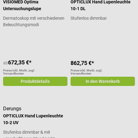
VISIOMED Optima
OPTICLUX Hand Lupenleuchte
Untersuchungslupe
10-1 DL
Dermatoskop mit verschiedenen
Stufenlos dimmbar
Beleuchtungsmodi
Durchschnittliche Bewertung von 5 von 5 Sternen
Durchschnittliche Bewertung von 5
672,35 €*
862,75 €*
ab
Preise inkl. MwSt. zzgl.
Preise inkl. MwSt. zzgl.
Versandkosten
Versandkosten
Produktdetails
In den Warenkorb
Derungs
OPTICLUX Hand Lupenleuchte
10-2 UV
Stufenlos dimmbar & mit