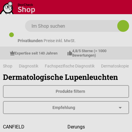
Zum Hauptinhalt springen
Privatkunden
Preise inkl. MwSt.
4,8/5 Sterne (> 1000 
Expertise seit 140 Jahren
Bewertungen)
Shop
Diagnostik
Fachspezifische Diagnostik
Dermatoskopie
Dermatologische Lupenleuchten
Produkte filtern
CANFIELD
Derungs