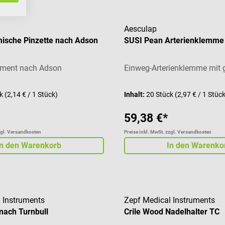
Aesculap
ische Pinzette nach Adson
SUSI Pean Arterienklemme
ument nach Adson
Einweg-Arterienklemme mit 
ck
(2,14 € / 1 Stück)
Inhalt:
20 Stück
(2,97 € / 1 Stüc
59,38 €*
zgl. Versandkosten
Preise inkl. MwSt. zzgl. Versandkosten
In den Warenkorb
In den Warenko
 Instruments
Zepf Medical Instruments
nach Turnbull
Crile Wood Nadelhalter TC