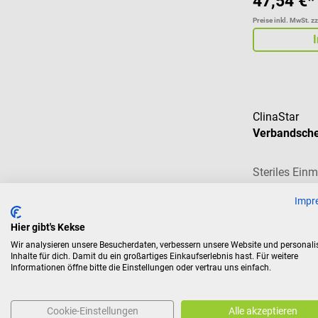
47,54 €*
Preise inkl. MwSt. z
ClinaStar
Verbandsch
Steriles Ein
Impr
Inhalt:
25 Stü
Hier gibt's Kekse
66,52 €*
Wir analysieren unsere Besucherdaten, verbessern unsere Website und personali
Inhalte für dich. Damit du ein großartiges Einkaufserlebnis hast. Für weitere
Preise inkl. MwSt. z
Informationen öffne bitte die Einstellungen oder vertrau uns einfach.
Cookie-Einstellungen
Alle akzeptieren