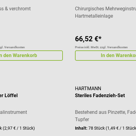
ss & verchromt
Chirurgisches Mehrweginstr
Hartmetalleinlage
66,52 €*
zgl. Versandkosten
Preise inkl. MwSt. zzgl. Versandkosten
In den Warenkorb
In den Warenko
HARTMANN
r Löffel
Steriles Fadenzieh-Set
malinstrument
Bestehend aus Pinzette, Fa
Tupfer
ck
(2,97 € / 1 Stück)
Inhalt:
78 Stück
(1,49 € / 1 Stüc