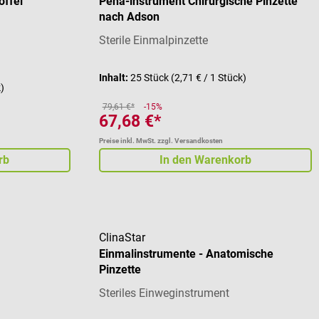
öffel
Peha-instrument Chirurgische Pinzette
nach Adson
Sterile Einmalpinzette
Inhalt:
25 Stück
(2,71 € / 1 Stück)
k)
79,61 €*
-15%
67,68 €*
Preise inkl. MwSt. zzgl. Versandkosten
rb
In den Warenkorb
ClinaStar
Einmalinstrumente - Anatomische
Pinzette
Steriles Einweginstrument