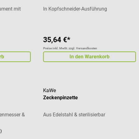
ument mit
In Kopfschneider-Ausführung
35,64 €*
Preise inkl. MwSt. zzgl. Versandkosten
rb
In den Warenkorb
KaWe
Zeckenpinzette
denmesser &
Aus Edelstahl & sterilisierbar
k)