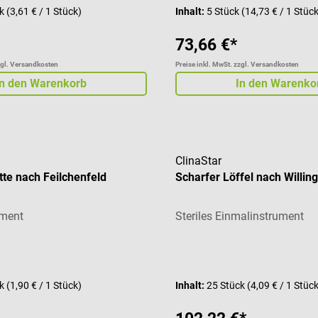
ck
(3,61 € / 1 Stück)
Inhalt:
5 Stück
(14,73 € / 1 Stüc
73,66 €*
zgl. Versandkosten
Preise inkl. MwSt. zzgl. Versandkosten
In den Warenkorb
In den Warenko
ClinaStar
ette nach Feilchenfeld
Scharfer Löffel nach Willin
ument
Steriles Einmalinstrument
liche Bewertung von 5 von 5 Sternen
ck
(1,90 € / 1 Stück)
Inhalt:
25 Stück
(4,09 € / 1 Stüc