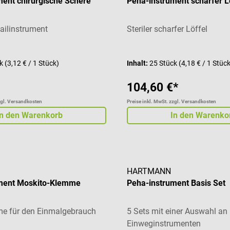
ment chirurgische Schere
Peha-instrument scharfer L
mailinstrument
Steriler scharfer Löffel
ck
(3,12 € / 1 Stück)
Inhalt:
25 Stück
(4,18 € / 1 Stüc
104,60 €*
zgl. Versandkosten
Preise inkl. MwSt. zzgl. Versandkosten
In den Warenkorb
In den Warenko
HARTMANN
ment Moskito-Klemme
Peha-instrument Basis Set
me für den Einmalgebrauch
5 Sets mit einer Auswahl an
Einweginstrumenten