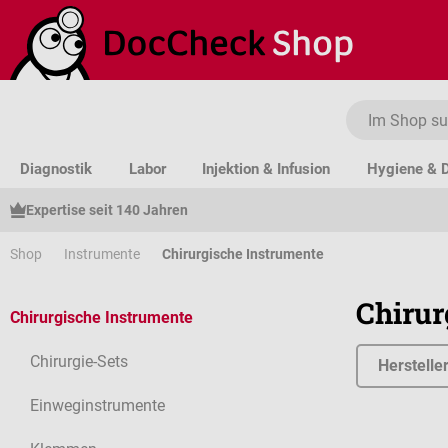
um Hauptinhalt springen
Zur Suche springen
Zur Hauptnavigation springen
Diagnostik
Labor
Injektion & Infusion
Hygiene & D
Expertise seit 140 Jahren
Shop
Instrumente
Chirurgische Instrumente
Chirur
Chirurgische Instrumente
Chirurgie-Sets
Herstelle
Einweginstrumente