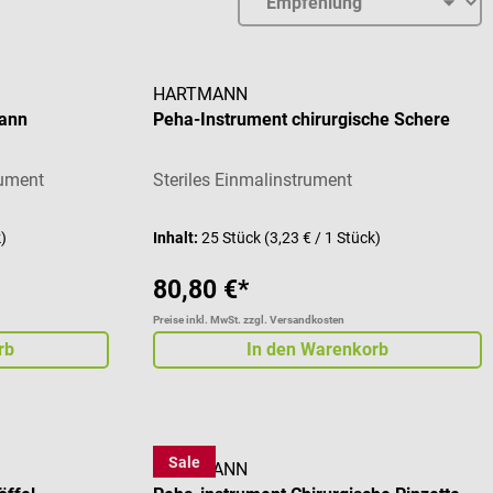
HARTMANN
mann
Peha-Instrument chirurgische Schere
rument
Steriles Einmalinstrument
k)
Inhalt:
25 Stück
(3,23 € / 1 Stück)
80,80 €*
Preise inkl. MwSt. zzgl. Versandkosten
rb
In den Warenkorb
Sale
HARTMANN