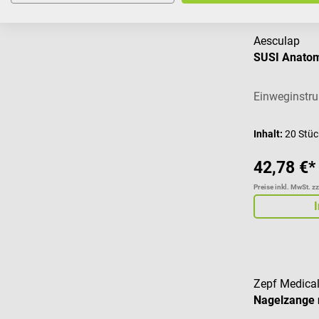
Aesculap
SUSI Anatom
Einweginstr
Inhalt:
20 Stü
42,78 €*
Preise inkl. MwSt. z
Zepf Medical
Nagelzange 