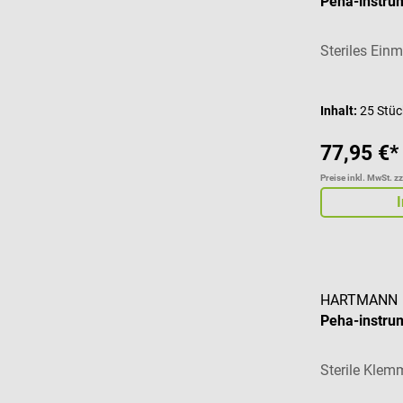
Peha-instru
Steriles Ein
Inhalt:
25 Stü
77,95 €*
Preise inkl. MwSt. z
HARTMANN
Peha-instru
Sterile Klem