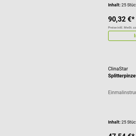
Inhalt:
25 Stü
90,32 €*
Preise inkl. MwSt. z
ClinaStar
Splitterpinz
Einmalinstr
Durchschnitt
Inhalt:
25 Stü