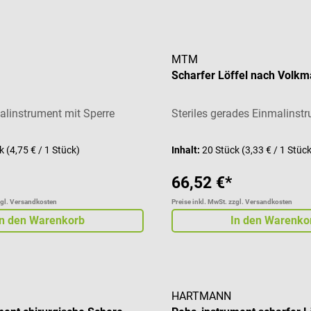
MTM
Scharfer Löffel nach Volk
malinstrument mit Sperre
Steriles gerades Einmalinst
ck
(4,75 € / 1 Stück)
Inhalt:
20 Stück
(3,33 € / 1 Stüc
66,52 €*
zgl. Versandkosten
Preise inkl. MwSt. zzgl. Versandkosten
In den Warenkorb
In den Warenko
HARTMANN