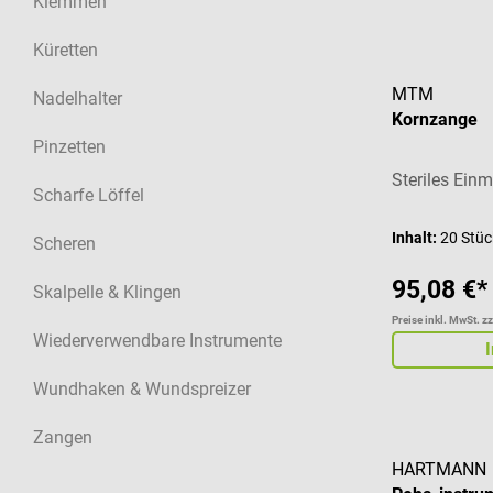
Klemmen
Küretten
MTM
Nadelhalter
Kornzange
Pinzetten
Steriles Ein
Scharfe Löffel
Inhalt:
20 Stü
Scheren
95,08 €*
Skalpelle & Klingen
Preise inkl. MwSt. z
Wiederverwendbare Instrumente
Wundhaken & Wundspreizer
Zangen
HARTMANN