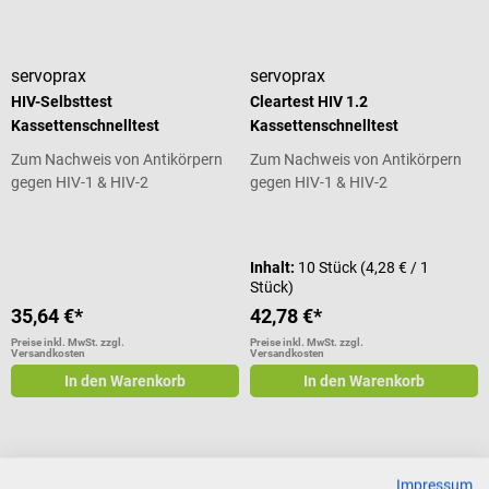
servoprax
servoprax
HIV-Selbsttest
Cleartest HIV 1.2
Kassettenschnelltest
Kassettenschnelltest
Zum Nachweis von Antikörpern
Zum Nachweis von Antikörpern
gegen HIV-1 & HIV-2
gegen HIV-1 & HIV-2
Durchschnittliche Bewertung von 5 von 5 Sternen
Durchschnittliche Bewertung von 5
Inhalt:
10 Stück
(4,28 € / 1
Stück)
35,64 €*
42,78 €*
Preise inkl. MwSt. zzgl.
Preise inkl. MwSt. zzgl.
Versandkosten
Versandkosten
In den Warenkorb
In den Warenkorb
Orient Gene
RightSign
Impressum