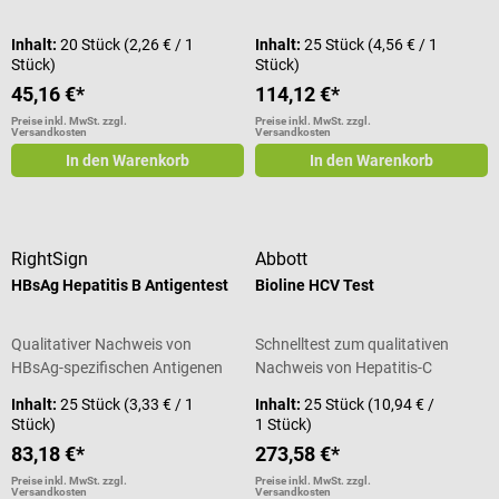
Inhalt:
20 Stück
(2,26 € / 1
Inhalt:
25 Stück
(4,56 € / 1
Stück)
Stück)
45,16 €*
114,12 €*
Preise inkl. MwSt. zzgl.
Preise inkl. MwSt. zzgl.
Versandkosten
Versandkosten
In den Warenkorb
In den Warenkorb
RightSign
Abbott
HBsAg Hepatitis B Antigentest
Bioline HCV Test
Qualitativer Nachweis von
Schnelltest zum qualitativen
HBsAg-spezifischen Antigenen
Nachweis von Hepatitis-C
Inhalt:
25 Stück
(3,33 € / 1
Inhalt:
25 Stück
(10,94 € /
Stück)
1 Stück)
83,18 €*
273,58 €*
Preise inkl. MwSt. zzgl.
Preise inkl. MwSt. zzgl.
Versandkosten
Versandkosten