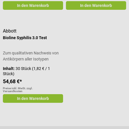
In den Warenkorb
In den Warenkorb
Abbott
Bioline Syphilis 3.0 Test
Zum qualitativen Nachweis von
Antikörpern aller Isotypen
Inhalt:
30 Stück
(1,82 € / 1
Stück)
54,68 €*
Preise inkl. MwSt. zzgl.
Versandkosten
In den Warenkorb