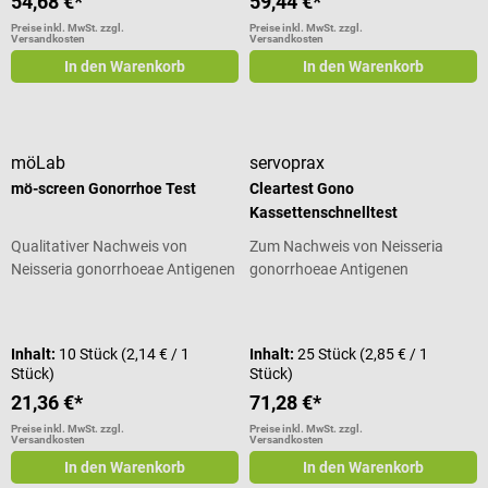
54,68 €*
59,44 €*
Preise inkl. MwSt. zzgl.
Preise inkl. MwSt. zzgl.
Versandkosten
Versandkosten
In den Warenkorb
In den Warenkorb
möLab
servoprax
mö-screen Gonorrhoe Test
Cleartest Gono
Kassettenschnelltest
Qualitativer Nachweis von
Zum Nachweis von Neisseria
Neisseria gonorrhoeae Antigenen
gonorrhoeae Antigenen
Durchschnittliche Bewertung von 5
Inhalt:
10 Stück
(2,14 € / 1
Inhalt:
25 Stück
(2,85 € / 1
Stück)
Stück)
21,36 €*
71,28 €*
Preise inkl. MwSt. zzgl.
Preise inkl. MwSt. zzgl.
Versandkosten
Versandkosten
In den Warenkorb
In den Warenkorb