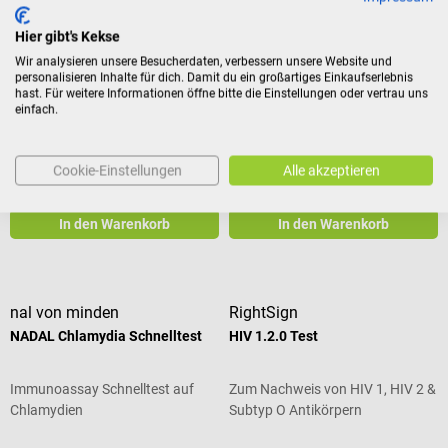
HCV Hepatitis C Virus Test
Chlamydia Test
Hier gibt's Kekse
Wir analysieren unsere Besucherdaten, verbessern unsere Website und
Qualitativer Nachweis von HCV-
Qualitativer Nachweis von
personalisieren Inhalte für dich. Damit du ein großartiges Einkaufserlebnis
spezifischen Antikörpern
Chlamydia-spezifischen
hast. Für weitere Informationen öffne bitte die Einstellungen oder vertrau uns
Antigenen
einfach.
Inhalt:
25 Stück
(4,71 € / 1
Inhalt:
25 Stück
(2,38 € / 1
Stück)
Stück)
117,69 €*
59,44 €*
Cookie-Einstellungen
Alle akzeptieren
Preise inkl. MwSt. zzgl.
Preise inkl. MwSt. zzgl.
Versandkosten
Versandkosten
In den Warenkorb
In den Warenkorb
nal von minden
RightSign
NADAL Chlamydia Schnelltest
HIV 1.2.0 Test
Immunoassay Schnelltest auf
Zum Nachweis von HIV 1, HIV 2 &
Chlamydien
Subtyp O Antikörpern
Durchschnittliche Bewertung von 5 von 5 Sternen