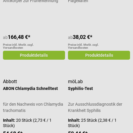
Antikörper zur Früherkennung
Flagellaten
Durchschnittliche Bewertung von 5 von 5 Sternen
Durchschnittliche Bewertung von 5
166,48 €*
38,02 €*
ab
ab
Preise inkl. MwSt. zzgl.
Preise inkl. MwSt. zzgl.
Versandkosten
Versandkosten
Produktdetails
Produktdetails
Abbott
möLab
ABON Chlamydia Schnelltest
Syphilis-Test
für den Nachweis von Chlamydia
Zur Ausschlussdiagnostik der
trachomatis
Krankheit Syphilis
Inhalt:
20 Stück
(2,73 € / 1
Inhalt:
25 Stück
(2,38 € / 1
Stück)
Stück)