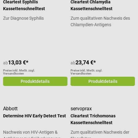
Cleartest Syphilis
Cleartest Chlamydia
Kassettenschnelltest
Kassettenschnelltest
Zur Diagnose Syphilis
Zum qualitativen Nachweis des
Chlamydien-Antigens
Durchschnittliche Bewertung von 4 von 5 Sternen
Durchschnittliche Bewertung von 4
13,03 €*
23,74 €*
ab
ab
Preise inkl. MwSt. zzgl.
Preise inkl. MwSt. zzgl.
Versandkosten
Versandkosten
Produktdetails
Produktdetails
Abbott
servoprax
Determine HIV Early Detect Test
Cleartest Trichomonas
Kassettenschnelltest
Nachweis von HIV-Antigen &
Zum qualitativen Nachweis der