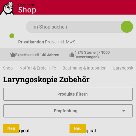
Zum Hauptinhalt springen
Privatkunden
Preise inkl. MwSt.
4,8/5 Sterne (> 1000 
Expertise seit 140 Jahren
Bewertungen)
Shop
Notfall & Erste Hilfe
Beatmung & Intubation
Laryngosko
Laryngoskopie Zubehör
Produkte filtern
Neu
Neu
Intersurgical
Intersurgical