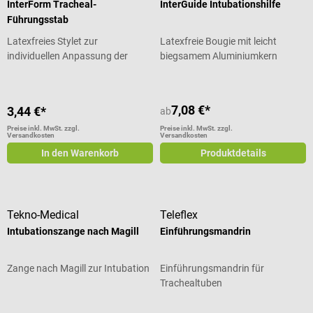
InterForm Tracheal-
InterGuide Intubationshilfe
Führungsstab
Latexfreies Stylet zur
Latexfreie Bougie mit leicht
individuellen Anpassung der
biegsamem Aluminiumkern
Tubusform
7,08 €*
3,44 €*
ab
Preise inkl. MwSt. zzgl.
Preise inkl. MwSt. zzgl.
Versandkosten
Versandkosten
In den Warenkorb
Produktdetails
Tekno-Medical
Teleflex
Intubationszange nach Magill
Einführungsmandrin
Zange nach Magill zur Intubation
Einführungsmandrin für
Trachealtuben