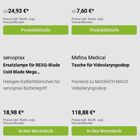
24,93 €*
7,60 €*
ab
ab
Preise inkl. MwSt. zzgl.
Preise inkl. MwSt. zzgl.
Versandkosten
Versandkosten
Produktdetails
Produktdetails
servoprax
Mefina Medical
Ersatzlampe für RESQ-Blade
Tasche für Videolaryngoskop
Cold Blade Mega
Laryngoskopgriff
Halogen-Kaltlichtbirnchen für
Passend zu McGRATH MAC3
servoprax Batteriegriff
Videolaryngoskop
18,98 €*
118,88 €*
Preise inkl. MwSt. zzgl.
Preise inkl. MwSt. zzgl.
Versandkosten
Versandkosten
In den Warenkorb
In den Warenkorb