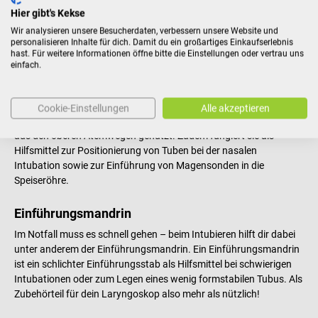
Hier gibt's Kekse
Intubationszange
Wir analysieren unsere Besucherdaten, verbessern unsere Website und
personalisieren Inhalte für dich. Damit du ein großartiges Einkaufserlebnis
Bei der Intubationszange handelt es sich um eine abgewinkelte
hast. Für weitere Informationen öffne bitte die Einstellungen oder vertrau uns
medizinische Zange, mit der die Intubation mit höchster Präzision
einfach.
durchgeführt werden kann. Sie eignet sich besonders zum Einsatz
im Mund- und Rachenraum und ist somit ein optimales
Zubehörteil für die Laryngoskopie. In Kombination mit der
Cookie-Einstellungen
Alle akzeptieren
Laryngoskopie wird sie häufig zur Entfernung von Fremdkörpern
aus den oberen Atemwegen genutzt. Zudem fungiert sie als
Hilfsmittel zur Positionierung von Tuben bei der nasalen
Intubation sowie zur Einführung von Magensonden in die
Speiseröhre.
Einführungsmandrin
Im Notfall muss es schnell gehen – beim Intubieren hilft dir dabei
unter anderem der Einführungsmandrin. Ein Einführungsmandrin
ist ein schlichter Einführungsstab als Hilfsmittel bei schwierigen
Intubationen oder zum Legen eines wenig formstabilen Tubus. Als
Zubehörteil für dein Laryngoskop also mehr als nützlich!