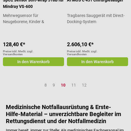
SpO2 Sensor Soft-Wrap 518B für
ATMOS C 451 Chirurgiesauger
Mindray VS-600
Mehrwegsensor für
Tragbares Sauggerät mit Direct-
Neugeborene, Kinder &
Docking-System
Erwachsene
128,40 €*
2.606,10 €*
Preise inkl. MwSt. zzgl.
Preise inkl. MwSt. zzgl.
Versandkosten
Versandkosten
In den Warenkorb
In den Warenkorb
Seite
Seite
Seite
Seite
Seite
8
9
10
11
12
Medizinische Notfallausrüstung & Erste-
Hilfe-Material – unverzichtbare Begleiter im
Rettungsdienst und der Notfallmedizin
Immer bereit, immer zur Stelle: Als medizinisches Fachpersonal im