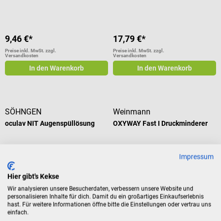
9,46 €*
17,79 €*
Preise inkl. MwSt. zzgl.
Preise inkl. MwSt. zzgl.
Versandkosten
Versandkosten
In den Warenkorb
In den Warenkorb
SÖHNGEN
Weinmann
oculav NIT Augenspüllösung
OXYWAY Fast I Druckminderer
Lösung zur sofortigen Spülung
Für stufenweise dosierbaren
Impressum
der Augen
Sauerstoff-Flow
Hier gibt's Kekse
Inhalt:
250 ml
(0,09 € / 1
ml)
Wir analysieren unsere Besucherdaten, verbessern unsere Website und
personalisieren Inhalte für dich. Damit du ein großartiges Einkaufserlebnis
23,74 €*
249,78 €*
hast. Für weitere Informationen öffne bitte die Einstellungen oder vertrau uns
Preise inkl. MwSt. zzgl.
Preise inkl. MwSt. zzgl.
einfach.
Versandkosten
Versandkosten