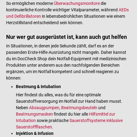
So ermöglichen moderne
Überwachungsmonitore
die
kontinuierliche Kontrolle wichtiger Vitalparameter, während
AEDs
und Defibrillatoren
in lebensbedrohlichen Situationen wie einem
Herzstillstand entscheidend sein können.
Nur wer gut ausgerüstet ist, kann auch gut helfen
In Situationen, in denen jede Sekunde zählt, darf es an der
passenden Erste-Hilfe-Ausrüstung nicht mangeln. Daher kannst
du im DocCheck Shop dein Notfall-Equipment mit medizinischen
Produkten unter anderem aus den nachfolgenden Bereichen
ergänzen, um im Notfall kompetent und schnell reagieren zu
können:
Beatmung & Intubation
Hier findest du alles, was du für eine optimale
Sauerstoffversorgung im Notfall zur Hand haben musst.
Neben
Absaugpumpen
,
Beatmungsbeuteln
und
Beatmungsmasken
findest du hier alle
Hilfsmittel zur
Intubation
sowie praktische
Sauerstoffsysteme inklusive
Sauerstoffflaschen
.
Injektion & Infusion