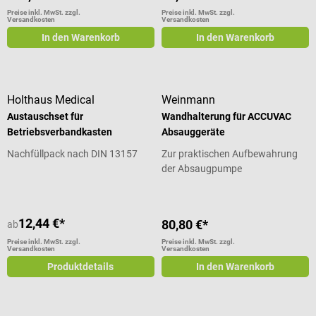
Preise inkl. MwSt. zzgl.
Preise inkl. MwSt. zzgl.
Versandkosten
Versandkosten
In den Warenkorb
In den Warenkorb
Holthaus Medical
Weinmann
Austauschset für
Wandhalterung für ACCUVAC
Betriebsverbandkasten
Absauggeräte
Nachfüllpack nach DIN 13157
Zur praktischen Aufbewahrung
der Absaugpumpe
12,44 €*
80,80 €*
ab
Preise inkl. MwSt. zzgl.
Preise inkl. MwSt. zzgl.
Versandkosten
Versandkosten
Produktdetails
In den Warenkorb