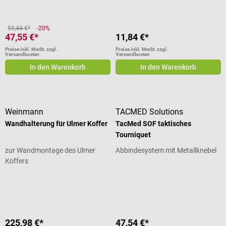
59,44 €*
-20%
47,55 €*
11,84 €*
Preise inkl. MwSt. zzgl.
Preise inkl. MwSt. zzgl.
Versandkosten
Versandkosten
In den Warenkorb
In den Warenkorb
Weinmann
TACMED Solutions
Wandhalterung für Ulmer Koffer
TacMed SOF taktisches
Tourniquet
zur Wandmontage des Ulmer
Abbindesystem mit Metallknebel
Koffers
Durchschnittliche Bewertung von 4.
225,98 €*
47,54 €*