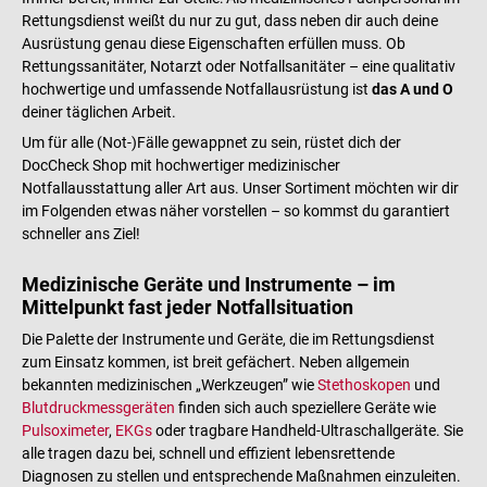
Rettungsdienst weißt du nur zu gut, dass neben dir auch deine
Ausrüstung genau diese Eigenschaften erfüllen muss. Ob
Rettungssanitäter, Notarzt oder Notfallsanitäter – eine qualitativ
hochwertige und umfassende Notfallausrüstung ist
das A und O
deiner täglichen Arbeit.
Um für alle (Not-)Fälle gewappnet zu sein, rüstet dich der
DocCheck Shop mit hochwertiger medizinischer
Notfallausstattung aller Art aus. Unser Sortiment möchten wir dir
im Folgenden etwas näher vorstellen – so kommst du garantiert
schneller ans Ziel!
Medizinische Geräte und Instrumente – im
Mittelpunkt fast jeder Notfallsituation
Die Palette der Instrumente und Geräte, die im Rettungsdienst
zum Einsatz kommen, ist breit gefächert. Neben allgemein
bekannten medizinischen „Werkzeugen” wie
Stethoskopen
und
Blutdruckmessgeräten
finden sich auch speziellere Geräte wie
Pulsoximeter
,
EKGs
oder tragbare Handheld-Ultraschallgeräte. Sie
alle tragen dazu bei, schnell und effizient lebensrettende
Diagnosen zu stellen und entsprechende Maßnahmen einzuleiten.