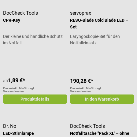
DocCheck Tools
servoprax
CPR-Key
RESQ-Blade Cold Blade LED –
Set
Der kleine und handliche Schutz
Laryngoskopie-Set für den
im Notfall
Notfalleinsatz
Durchschnittliche Bewertung von 5 von 5 Sternen
Durchschnittliche Bewertung von 4.
1,89 €*
190,28 €*
ab
Preise inkl. MwSt. zzgl.
Preise inkl. MwSt. zzgl.
Versandkosten
Versandkosten
Produktdetails
In den Warenkorb
Dr. No
DocCheck Tools
LED-Stirnlampe
Notfalltasche "Pack XL" – ohne