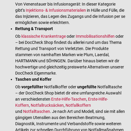
Von Venenstauer bis Infusionsgerät: In dieser Kategorie
gibt’s
Injektions- & Infusionsmaterialien
in Hülle und Fülle, die
das Injizieren, das Legen des Zugangs und die Infusion per se
ermöglichen sowie erleichtern.
Rettung & Transport
Ob
klassische Krankentrage
oder
Immobilisationshilfen
oder
– bei DocCheck Shop findest du allerlei rund um das Thema
Rettung und Transport von Verletzten. Die Produkte
stammen von namhaften Marken wie Plum, Laerdal,
HARTMANN und SÖHNGEN. Darüber hinaus bieten wir dir
hochwertige und gleichzeitig preiswerte Alternativen unserer
DocCheck Eigenmarke.
Taschen und Koffer
Ob
vorgefüllter
Notfallkoffer oder
ungefüllte
Notfalltasche
– der DocCheck Shop bietet dir eine umfangreiche Auswahl
an verschiedensten
Erste-Hilfe-Taschen
,
Erste-Hilfe-
Koffern
,
Notfallrucksäcken
,
Notfallkoffern
und
Notfalltaschen
. Je nach Art und Modell, sind sie mit allen
gängigen Utensilien aus den Bereichen Beatmung,
Diagnostik, Instrumente und Verbandstoffe sowie weiteren
Artikeln zur schnellen Durchführung von Notfallmaßnahmen