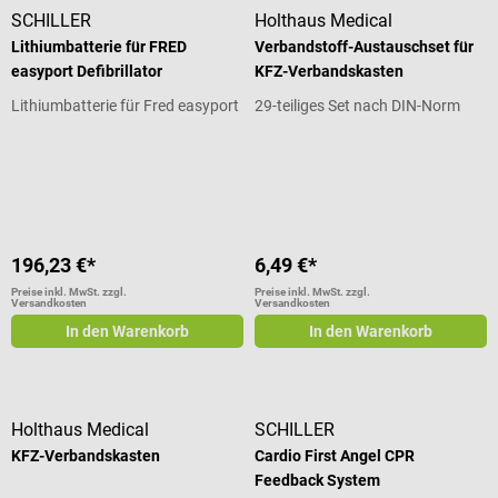
SCHILLER
Holthaus Medical
Lithiumbatterie für FRED
Verbandstoff-Austauschset für
easyport Defibrillator
KFZ-Verbandskasten
Lithiumbatterie für Fred easyport
29-teiliges Set nach DIN-Norm
Durchschnittliche Bewertung von 5
196,23 €*
6,49 €*
Preise inkl. MwSt. zzgl.
Preise inkl. MwSt. zzgl.
Versandkosten
Versandkosten
In den Warenkorb
In den Warenkorb
Holthaus Medical
SCHILLER
KFZ-Verbandskasten
Cardio First Angel CPR
Feedback System