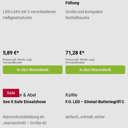
Füllung
LED-Licht mit 3 verschiedenen
Große und kompakte
Helligkeitsstufen
Notfalltasche
Durchschnittliche Bewertung von 5
5,89 €*
71,28 €*
Preise inkl. MwSt. zzgl.
Preise inkl. MwSt. zzgl.
Versandkosten
Versandkosten
In den Warenkorb
In den Warenkorb
Sale
Niemöller & Abel
KaWe
See it Safe Einsatzhose
F.O. LED – Einmal-Batteriegriff C
Warnschutzkleidung im
einfach, schnell, sicher
Jeansschnitt – Größe 42