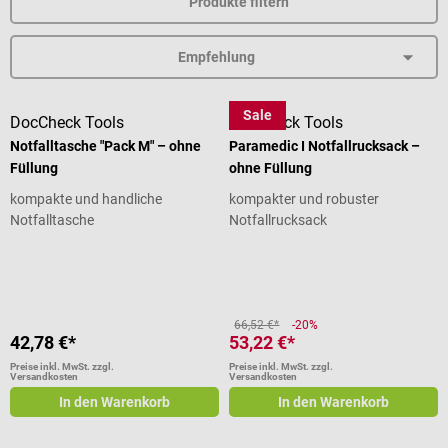
Produkte filtern
Sale
DocCheck Tools
DocCheck Tools
Notfalltasche "Pack M" – ohne
Paramedic I Notfallrucksack –
Füllung
ohne Füllung
kompakte und handliche
kompakter und robuster
Notfalltasche
Notfallrucksack
Durchschnittliche Bewertung von 4 von 5 Sternen
66,52 €*
-20%
42,78 €*
53,22 €*
Preise inkl. MwSt. zzgl.
Preise inkl. MwSt. zzgl.
Versandkosten
Versandkosten
In den Warenkorb
In den Warenkorb