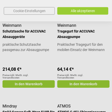
In den Warenkorb
In den Warenkorb
Cookie-Einstellungen
Alle akzeptieren
Weinmann
Weinmann
Schutztasche für ACCUVAC
Tragegurt für ACCUVAC
Absauggeräte
Absaugpumpe
praktische Schutztasche
Praktischer Tragegurt für den
passgenau zur Absaugpumpe
mobilen Einsatz der Weinmann
Absaugpumpe
214,08 €*
64,14 €*
Preise inkl. MwSt. zzgl.
Preise inkl. MwSt. zzgl.
Versandkosten
Versandkosten
In den Warenkorb
In den Warenkorb
Mindray
ATMOS