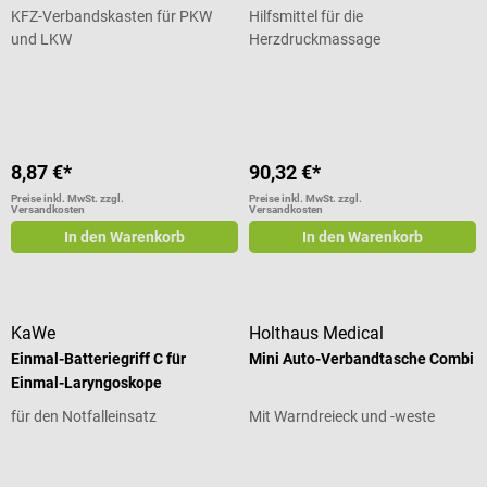
KFZ-Verbandskasten für PKW
Hilfsmittel für die
und LKW
Herzdruckmassage
Durchschnittliche Bewertung von 5
8,87 €*
90,32 €*
Preise inkl. MwSt. zzgl.
Preise inkl. MwSt. zzgl.
Versandkosten
Versandkosten
In den Warenkorb
In den Warenkorb
KaWe
Holthaus Medical
Einmal-Batteriegriff C für
Mini Auto-Verbandtasche Combi
Einmal-Laryngoskope
für den Notfalleinsatz
Mit Warndreieck und -weste
Durchschnittliche Bewertung von 4