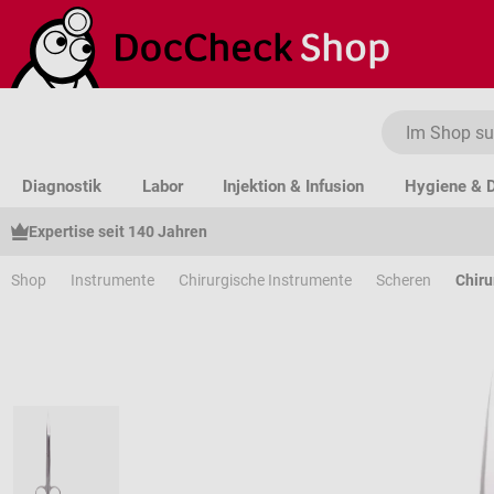
um Hauptinhalt springen
Zur Suche springen
Zur Hauptnavigation springen
Diagnostik
Labor
Injektion & Infusion
Hygiene & D
Expertise seit 140 Jahren
Shop
Instrumente
Chirurgische Instrumente
Scheren
Chiru