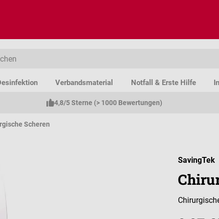
esinfektion
Verbandsmaterial
Notfall & Erste Hilfe
I
4,8/5 Sterne (> 1000 Bewertungen)
rgische Scheren
SavingTek
Chirur
Chirurgisc