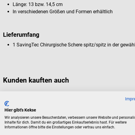
Länge: 13 bzw. 14,5 cm
In verschiedenen Größen und Formen erhältlich
Lieferumfang
1 SavingTec Chirurgische Schere spitz/spitz in der gewä
Kunden kauften auch
Impr
SavingTek
Anatomische Pinzette
Hier gibt's Kekse
Wir analysieren unsere Besucherdaten, verbessern unsere Website und personali
Inhalte für dich. Damit du ein großartiges Einkaufserlebnis hast. Für weitere
In verschiedenen Längen & Formen erhältlich
Informationen öffne bitte die Einstellungen oder vertrau uns einfach.