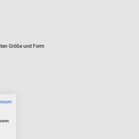
hlten Größe und Form
essum
sieren