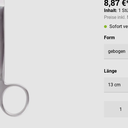
8,87 €
Inhalt:
1 St
Preise inkl
Sofort v
auswä
Form
ausw
Länge