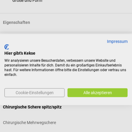
Größe und Form
Eigenschaften
Impressum
Produktidentifikation
Hier gibt's Kekse
Bewertungen
Wir analysieren unsere Besucherdaten, verbessern unsere Website und
personalisieren Inhalte für dich. Damit du ein großartiges Einkaufserlebnis
hast. Für weitere Informationen öffne bitte die Einstellungen oder vertrau uns
einfach.
Kunden kauften auch
Cookie-Einstellungen
Alle akzeptieren
SavingTek
T
Chirurgische Schere spitz/spitz
C
Chirurgische Mehrwegschere
P