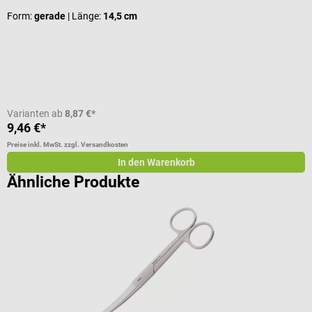
D
Form:
gerade
| Länge:
14,5 cm
V
Varianten ab
8,87 €*
9,46 €*
9
Preise inkl. MwSt. zzgl. Versandkosten
Pr
In den Warenkorb
Ähnliche Produkte