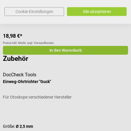
Gebläse für alle LuxaScope Auris LED Otoskope
Cookie-Einstellungen
Alle akzeptieren
18,98 €*
Preise inkl. MwSt. zzgl. Versandkosten
In den Warenkorb
Zubehör
DocCheck Tools
Einweg-Ohrtrichter "Guck"
Für Otoskope verschiedener Hersteller
Durchschnittliche Bewertung von 4.67 von 5 Sternen
Größe:
Ø 2,5 mm