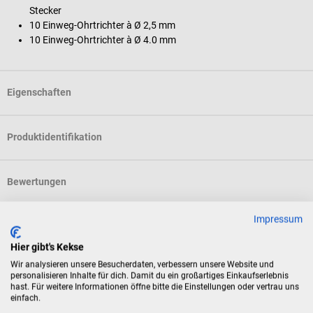
Stecker
10 Einweg-Ohrtrichter à Ø 2,5 mm
10 Einweg-Ohrtrichter à Ø 4.0 mm
Eigenschaften
Produktidentifikation
Bewertungen
Impressum
Zubehör
Hier gibt's Kekse
Wir analysieren unsere Besucherdaten, verbessern unsere Website und
LUXAMED
personalisieren Inhalte für dich. Damit du ein großartiges Einkaufserlebnis
hast. Für weitere Informationen öffne bitte die Einstellungen oder vertrau uns
LuxaScope Auris LED Gebläse
einfach.