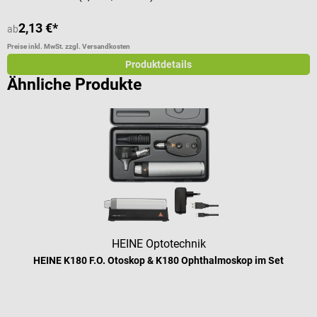
2,13 €*
7
ab
Preise inkl. MwSt. zzgl. Versandkosten
Pr
Produktdetails
Ähnliche Produkte
HEINE Optotechnik
HEINE K180 F.O. Otoskop & K180 Ophthalmoskop im Set