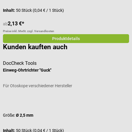
Inhalt:
50 Stück
(0,04 € / 1 Stück)
2,13 €*
ab
Preise inkl. MwSt. zzgl. Versandkosten
Produktdetails
Kunden kauften auch
DocCheck Tools
Einweg-Ohrtrichter "Guck"
L
Für Otoskope verschiedener Hersteller
M
Durchschnittliche Bewertung von 4.67 von 5 Sternen
D
Größe:
Ø 2,5 mm
F
Inhalt:
50 Stück
(0,04 € / 1 Stück)