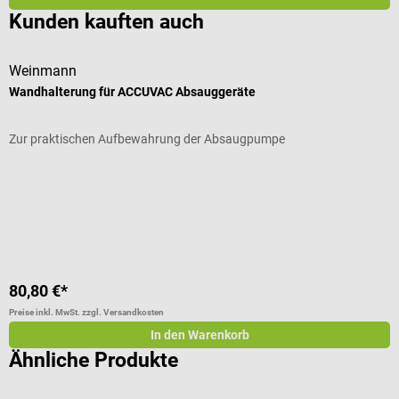
Kunden kauften auch
Weinmann
W
Wandhalterung für ACCUVAC Absauggeräte
T
Zur praktischen Aufbewahrung der Absaugpumpe
P
A
80,80 €*
6
Preise inkl. MwSt. zzgl. Versandkosten
Pr
In den Warenkorb
Ähnliche Produkte