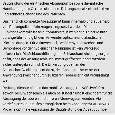
Saugleistung der elektrischen Absaugpumpe sowie die einfache
Handhabung des Gerätes sichern im Rettungseinsatz eine effektive
und schnelle Behandlung des Patienten.
Das handlich kompakte Absauggerät kann innerhalb und außerhalb
von Rettungsdienstfahrzeugen eingesetzt werden. Die
Funktionskontrolle ist teilautomatisiert, in weniger als einer Minute
durchgeführt und gibt dem Anwender optische und akustische
Rückmeldungen. Für Akkuwechsel, Behältersystemwechsel und
Demontage vor der hygienischen Reinigung ist kein Werkzeug
erforderlich. Die Schlauchführung und Schlauchaufwicklung sorgen
dafür, dass der Absaugschlauch immer griffbereit, aber trotzdem
sicher untergebracht ist. Die Einkerbung oben an der
Schlauchaufwicklung dient dazu, den Absaugkatheter bei der
Anwendung zwischendurch zu fixieren, sodass er nicht verunreinigt
wird.
Rettungsdienste können das mobile Absauggerät ACCUVAC Pro
sowohl bei Erwachsenen als auch bei Kindern und Kleinkindern für die
Absaugung der oberen und unteren Atemwege anwenden. Vier
vordefinierte Saugstufen ermöglichen beim Absauggerät ACCUVAC
Pro eine optimale Anpassung der Saugleistung der Absaugpumpe.
Mit einem Unterdruckbereich bis -0,8 bar und einer Saugleistung von