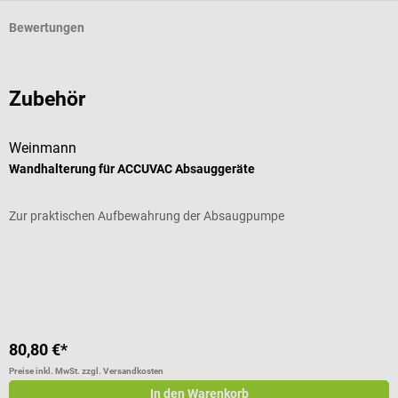
Bewertungen
Zubehör
Weinmann
W
Wandhalterung für ACCUVAC Absauggeräte
1
Zur praktischen Aufbewahrung der Absaugpumpe
Z
80,80 €*
6
Preise inkl. MwSt. zzgl. Versandkosten
Pr
In den Warenkorb