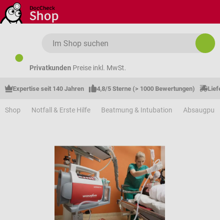
Zum Hauptinhalt springen
Privatkunden
Preise inkl. MwSt.
Expertise seit 140 Jahren
4,8/5 Sterne (> 1000 Bewertungen)
Lief
Shop
Notfall & Erste Hilfe
Beatmung & Intubation
Absaugpum