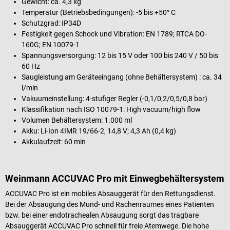
Gewicht: ca. 4,3 kg
Temperatur (Betriebsbedingungen): -5 bis +50° C
Schutzgrad: IP34D
Festigkeit gegen Schock und Vibration: EN 1789; RTCA DO-
160G; EN 10079-1
Spannungsversorgung: 12 bis 15 V oder 100 bis 240 V / 50 bis
60 Hz
Saugleistung am Geräteeingang (ohne Behältersystem) : ca. 34
l/min
Vakuumeinstellung: 4-stufiger Regler (-0,1/0,2/0,5/0,8 bar)
Klassifikation nach ISO 10079-1: High vacuum/high flow
Volumen Behältersystem: 1.000 ml
Akku: Li-Ion 4IMR 19/66-2, 14,8 V; 4,3 Ah (0,4 kg)
Akkulaufzeit: 60 min
Weinmann ACCUVAC Pro mit Einwegbehältersystem
ACCUVAC Pro ist ein mobiles Absauggerät für den Rettungsdienst.
Bei der Absaugung des Mund- und Rachenraumes eines Patienten
bzw. bei einer endotrachealen Absaugung sorgt das tragbare
Absauggerät ACCUVAC Pro schnell für freie Atemwege. Die hohe