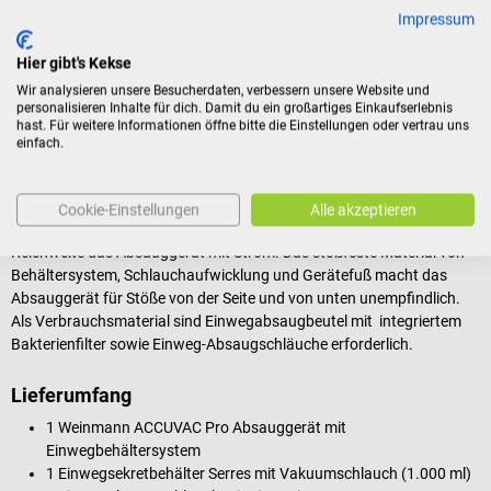
Impressum
34 l/min bringt ACCUVAC Pro für alle Anwendungen ausreichend
Power mit. Der weite Betriebsbereich von -5 °C bis +50 °C
Hier gibt's Kekse
(Transport/Lagerung: -40°C bis +70 °C), ebenso wie die lange
Akkulaufzeit von 60 Minuten trägt den Anforderungen von
Wir analysieren unsere Besucherdaten, verbessern unsere Website und
personalisieren Inhalte für dich. Damit du ein großartiges Einkaufserlebnis
Rettungsdienst, Katastrophenschutz und Militär Rechnung.
hast. Für weitere Informationen öffne bitte die Einstellungen oder vertrau uns
einfach.
Zusätzlich zur Absaugung der Atemwege kann die elektrische
Absaugpumpe für die Evakuierung von Vakuumschienen und –
matratzen eingesetzt werden. Auch während längerer Einsatzzeiten
Cookie-Einstellungen
Alle akzeptieren
versorgt ein leistungsstarker Lithium-Ionen Akku mit langer
Reichweite das Absauggerät mit Strom. Das stoßfeste Material von
Behältersystem, Schlauchaufwicklung und Gerätefuß macht das
Absauggerät für Stöße von der Seite und von unten unempfindlich.
Als Verbrauchsmaterial sind Einwegabsaugbeutel mit integriertem
Bakterienfilter sowie Einweg-Absaugschläuche erforderlich.
Lieferumfang
1 Weinmann ACCUVAC Pro Absauggerät mit
Einwegbehältersystem
1 Einwegsekretbehälter Serres mit Vakuumschlauch (1.000 ml)