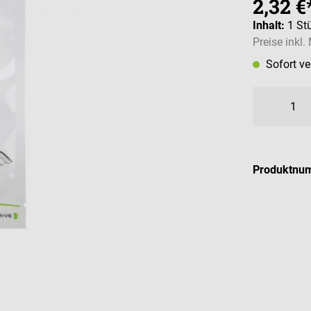
2,32 €
Inhalt:
1 St
Preise inkl
Sofort v
Produktnu