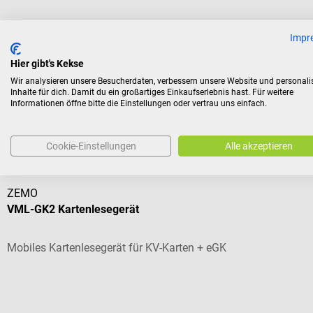
Durchschnittliche Bewertung von 5 von 5 Sternen
Impr
Hier gibt's Kekse
297,38 €*
Wir analysieren unsere Besucherdaten, verbessern unsere Website und personali
Inhalte für dich. Damit du ein großartiges Einkaufserlebnis hast. Für weitere
Preise inkl. MwSt. zzgl. Versandkosten
Informationen öffne bitte die Einstellungen oder vertrau uns einfach.
Kunden kauften auch
Cookie-Einstellungen
Alle akzeptieren
ZEMO
VML-GK2 Kartenlesegerät
Mobiles Kartenlesegerät für KV-Karten + eGK
Durchschnittliche Bewertung von 5 von 5 Sternen