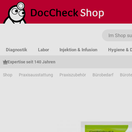
um Hauptinhalt springen
Zur Suche springen
Zur Hauptnavigation springen
Diagnostik
Labor
Injektion & Infusion
Hygiene & D
Expertise seit 140 Jahren
Shop
Praxisausstattung
Praxiszubehör
Bürobedarf
Bürote