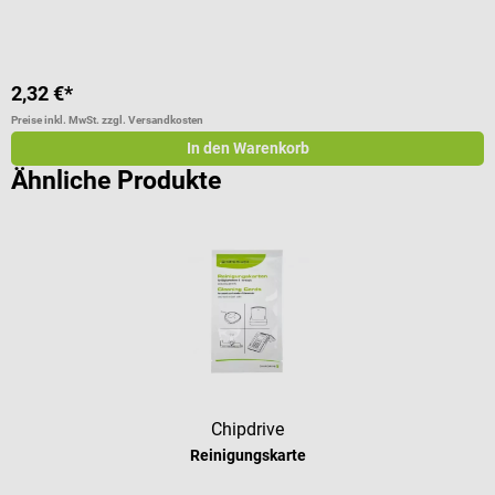
2,32 €*
1
Preise inkl. MwSt. zzgl. Versandkosten
Pr
In den Warenkorb
Ähnliche Produkte
Chipdrive
Reinigungskarte