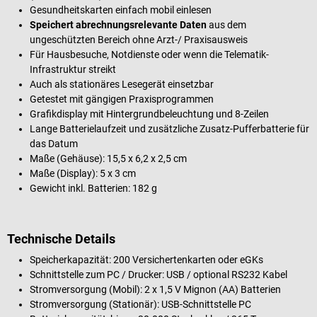
Gesundheitskarten einfach mobil einlesen
Speichert abrechnungsrelevante Daten
aus dem
ungeschützten Bereich ohne Arzt-/ Praxisausweis
Für Hausbesuche, Notdienste oder wenn die Telematik-
Infrastruktur streikt
Auch als stationäres Lesegerät einsetzbar
Getestet mit gängigen Praxisprogrammen
Grafikdisplay mit Hintergrundbeleuchtung und 8-Zeilen
Lange Batterielaufzeit und zusätzliche Zusatz-Pufferbatterie für
das Datum
Maße (Gehäuse): 15,5 x 6,2 x 2,5 cm
Maße (Display): 5 x 3 cm
Gewicht inkl. Batterien: 182 g
Technische Details
Speicherkapazität: 200 Versichertenkarten oder eGKs
Schnittstelle zum PC / Drucker: USB / optional RS232 Kabel
Stromversorgung (Mobil): 2 x 1,5 V Mignon (AA) Batterien
Stromversorgung (Stationär): USB-Schnittstelle PC