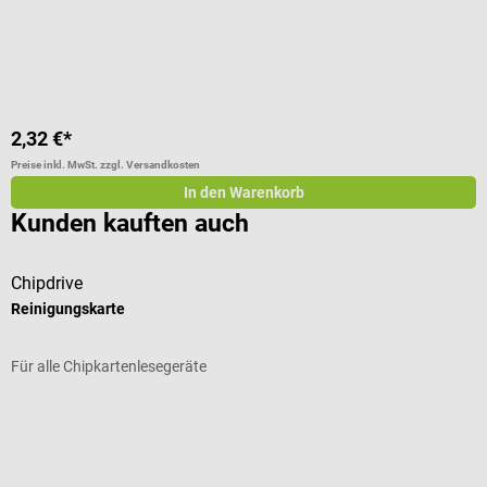
2,32 €*
1
Preise inkl. MwSt. zzgl. Versandkosten
Pr
In den Warenkorb
Kunden kauften auch
Chipdrive
Reinigungskarte
U
Für alle Chipkartenlesegeräte
Z