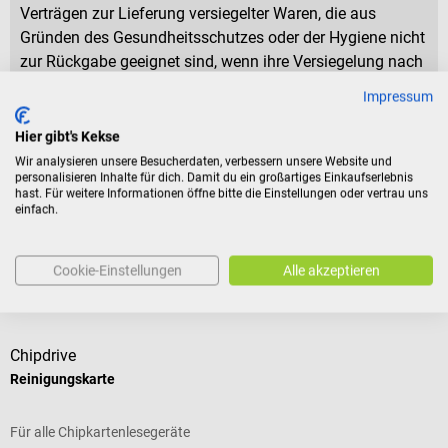
Verträgen zur Lieferung versiegelter Waren, die aus
Gründen des Gesundheitsschutzes oder der Hygiene nicht
zur Rückgabe geeignet sind, wenn ihre Versiegelung nach
der Lieferung entfernt wurde.
Impressum
Hier gibt's Kekse
Produktidentifikation
Wir analysieren unsere Besucherdaten, verbessern unsere Website und
personalisieren Inhalte für dich. Damit du ein großartiges Einkaufserlebnis
hast. Für weitere Informationen öffne bitte die Einstellungen oder vertrau uns
einfach.
Bewertungen
Cookie-Einstellungen
Alle akzeptieren
Zubehör
Chipdrive
Reinigungskarte
U
Für alle Chipkartenlesegeräte
Z