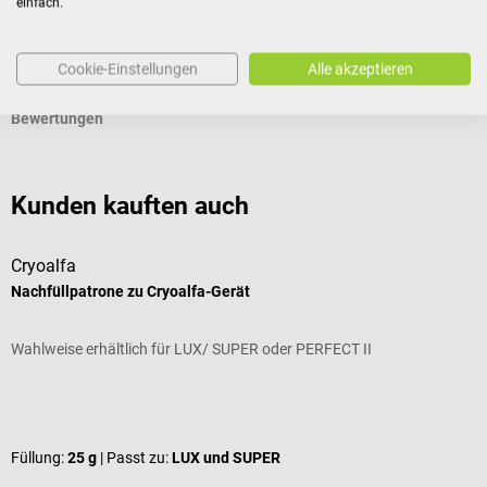
einfach.
Dokumente
Cookie-Einstellungen
Alle akzeptieren
Bewertungen
Kunden kauften auch
Cryoalfa
B
Nachfüllpatrone zu Cryoalfa-Gerät
D
Wahlweise erhältlich für LUX/ SUPER oder PERFECT II
M
Durchschnittliche Bewertung von 4.86 von 5 Sternen
Füllung:
25 g
| Passt zu:
LUX und SUPER