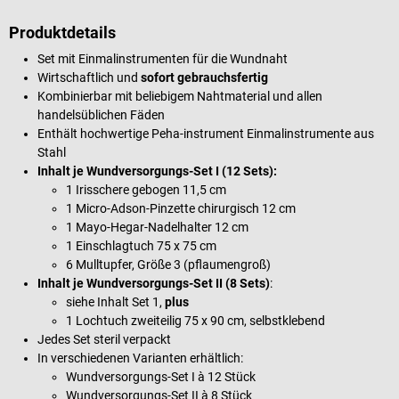
Produktdetails
Set mit Einmalinstrumenten für die Wundnaht
Wirtschaftlich und
sofort gebrauchsfertig
Kombinierbar mit beliebigem Nahtmaterial und allen
handelsüblichen Fäden
Enthält hochwertige Peha-instrument Einmalinstrumente aus
Stahl
Inhalt je Wundversorgungs-Set I (12 Sets):
1 Irisschere gebogen 11,5 cm
1 Micro-Adson-Pinzette chirurgisch 12 cm
1 Mayo-Hegar-Nadelhalter 12 cm
1 Einschlagtuch 75 x 75 cm
6 Mulltupfer, Größe 3 (pflaumengroß)
Inhalt je Wundversorgungs-Set II (8 Sets)
:
siehe Inhalt Set 1,
plus
1 Lochtuch zweiteilig 75 x 90 cm, selbstklebend
Jedes Set steril verpackt
In verschiedenen Varianten erhältlich:
Wundversorgungs-Set I à 12 Stück
Wundversorgungs-Set II à 8 Stück