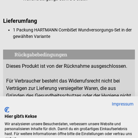
Lieferumfang
1 Packung HARTMANN CombiSet Wundversorgungs-Set in der
gewählten Variante
Rückgabebedingungen
Dieses Produkt ist von der Rücknahme ausgeschlossen.
Für Verbraucher besteht das Widerrufsrecht nicht bei
Verträgen zur Lieferung versiegelter Waren, die aus
Gründen des Gesundheitsschutzes oder der Hygiene nicht
zur Rückgabe geeignet sind, wenn ihre Versiegelung nach
Impressum
der Lieferung entfernt wurde.
Hier gibt's Kekse
Wir analysieren unsere Besucherdaten, verbessern unsere Website und
personalisieren Inhalte für dich. Damit du ein großartiges Einkaufserlebnis
Produktidentifikation
hast. Für weitere Informationen öffne bitte die Einstellungen oder vertrau uns