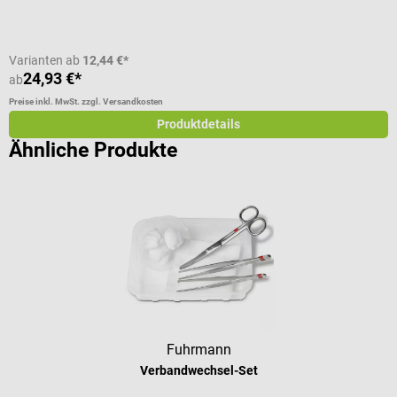
I
Varianten ab
12,44 €*
24,93 €*
7
ab
Preise inkl. MwSt. zzgl. Versandkosten
Pr
Produktdetails
Ähnliche Produkte
Fuhrmann
Verbandwechsel-Set