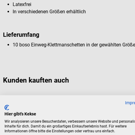
Latexfrei
In verschiedenen Größen erhältlich
Lieferumfang
10 boso Einweg-Klettmanschetten in der gewählten Größ
Kunden kauften auch
boso
Impr
Einweg-Klettmanschette
Hier gibt's Kekse
Wir analysieren unsere Besucherdaten, verbessern unsere Website und personali
Für alle mechanischen boso Einschlauchgeräte
Inhalte für dich. Damit du ein großartiges Einkaufserlebnis hast. Für weitere
Informationen öffne bitte die Einstellungen oder vertrau uns einfach.