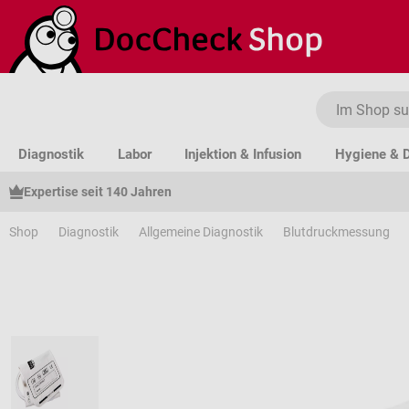
um Hauptinhalt springen
Zur Suche springen
Zur Hauptnavigation springen
Diagnostik
Labor
Injektion & Infusion
Hygiene & D
Expertise seit 140 Jahren
Shop
Diagnostik
Allgemeine Diagnostik
Blutdruckmessung