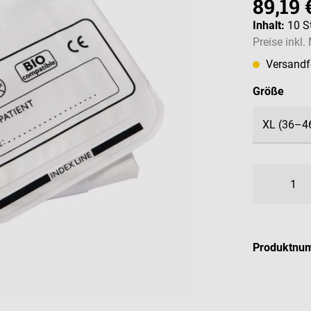
89,19 
Inhalt:
10 S
Preise inkl
Versandfe
ausw
Größe
Produktnu