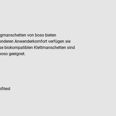
nwegmanschetten von boso bieten
sonderen Anwenderkomfort verfügen sie
ese biokompatiblen Klettmanschetten sind
boso geeignet.
ofitest