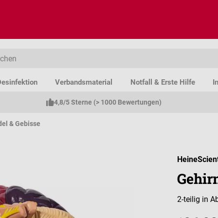
esinfektion
Verbandsmaterial
Notfall & Erste Hilfe
I
4,8/5 Sterne (> 1000 Bewertungen)
del & Gebisse
HeineScient
Gehir
2-teilig in 