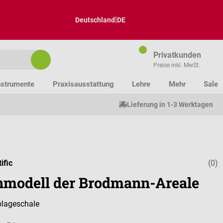
|
Deutschland
DE
Privatkunden
Preise inkl. MwSt.
nstrumente
Praxisausstattung
Lehre
Mehr
Sale
Lieferung in 1-3 Werktagen
ific
(0)
Durchschnitt
nmodell der Brodmann-Areale
Ablageschale