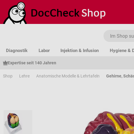
um Hauptinhalt springen
Zur Suche springen
Zur Hauptnavigation springen
Diagnostik
Labor
Injektion & Infusion
Hygiene & D
Expertise seit 140 Jahren
Shop
Lehre
Anatomische Modelle & Lehrtafeln
Gehirne, Schä