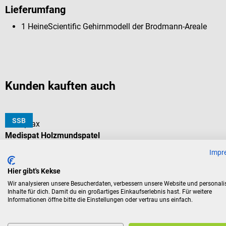
Lieferumfang
1 HeineScientific Gehirnmodell der Brodmann-Areale
Kunden kauften auch
SSB
servoprax
Medispat Holzmundspatel
Impr
Splitterfreie Einmalspatel
Hier gibt's Kekse
Wir analysieren unsere Besucherdaten, verbessern unsere Website und personali
Packungsgröße:
100 Stück
Inhalte für dich. Damit du ein großartiges Einkaufserlebnis hast. Für weitere
Informationen öffne bitte die Einstellungen oder vertrau uns einfach.