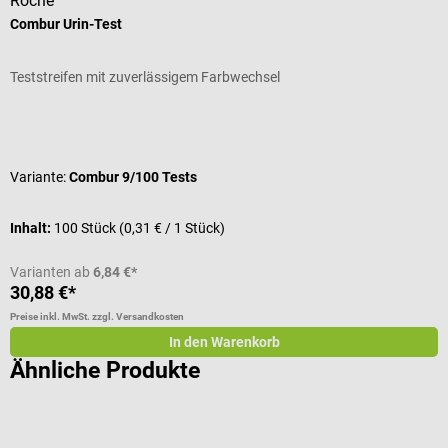
Roche
H
Combur Urin-Test
W
Teststreifen mit zuverlässigem Farbwechsel
M
Durchschnittliche Bewertung von 4.93 von 5 Sternen
D
Variante:
Combur 9/100 Tests
Inhalt:
100 Stück
(0,31 € / 1 Stück)
I
Varianten ab
6,84 €*
30,88 €*
2
Preise inkl. MwSt. zzgl. Versandkosten
Pr
In den Warenkorb
Ähnliche Produkte