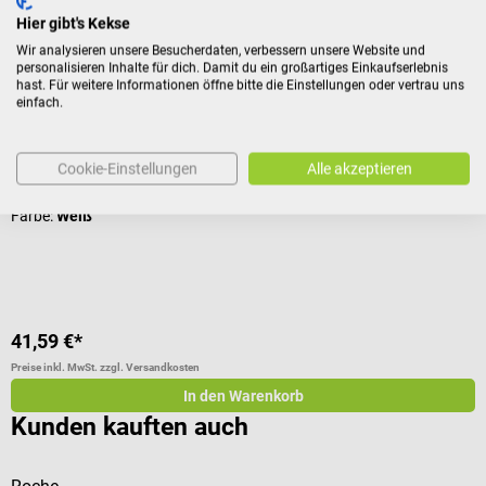
Zubehör
Hier gibt's Kekse
Wir analysieren unsere Besucherdaten, verbessern unsere Website und
personalisieren Inhalte für dich. Damit du ein großartiges Einkaufserlebnis
Katrin
K
hast. Für weitere Informationen öffne bitte die Einstellungen oder vertrau uns
Inclusive Handtuchspender Mini
I
einfach.
Für Falthandtücher von Katrin
F
Cookie-Einstellungen
Alle akzeptieren
Farbe:
Weiß
F
V
41,59 €*
5
Preise inkl. MwSt. zzgl. Versandkosten
Pr
In den Warenkorb
Kunden kauften auch