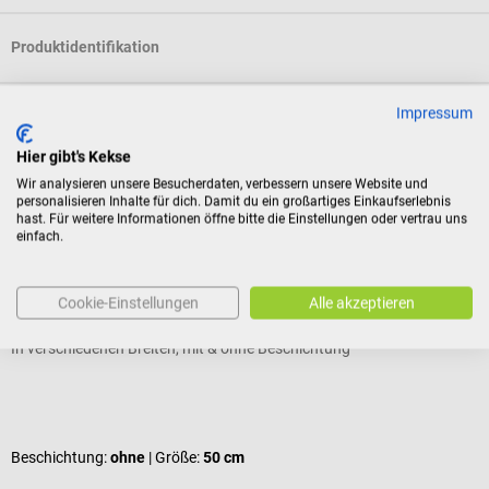
Produktidentifikation
Impressum
Bewertungen
Hier gibt's Kekse
Wir analysieren unsere Besucherdaten, verbessern unsere Website und
Kunden kauften auch
personalisieren Inhalte für dich. Damit du ein großartiges Einkaufserlebnis
hast. Für weitere Informationen öffne bitte die Einstellungen oder vertrau uns
einfach.
Meditrade
Rollicel Ärztekrepp 50 m
P
Cookie-Einstellungen
Alle akzeptieren
In verschiedenen Breiten, mit & ohne Beschichtung
S
Durchschnittliche Bewertung von 5 von 5 Sternen
Beschichtung:
ohne
| Größe:
50 cm