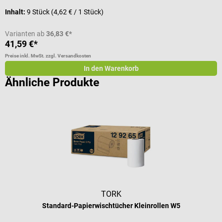
Inhalt:
9 Stück
(4,62 € / 1 Stück)
I
Varianten ab
36,83 €*
41,59 €*
a
Preise inkl. MwSt. zzgl. Versandkosten
Pr
In den Warenkorb
Ähnliche Produkte
TORK
Standard-Papierwischtücher Kleinrollen W5