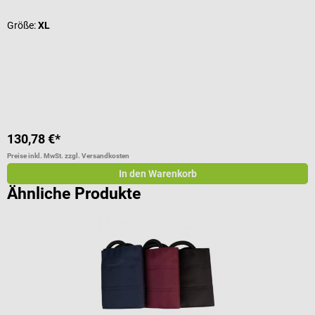
D
Größe:
XL
V
V
130,78 €*
1
Preise inkl. MwSt. zzgl. Versandkosten
Pr
In den Warenkorb
Ähnliche Produkte