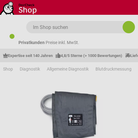
Zum Hauptinhalt springen
Privatkunden
Preise inkl. MwSt.
Expertise seit 140 Jahren
4,8/5 Sterne (> 1000 Bewertungen)
Lief
Shop
Diagnostik
Allgemeine Diagnostik
Blutdruckmessung