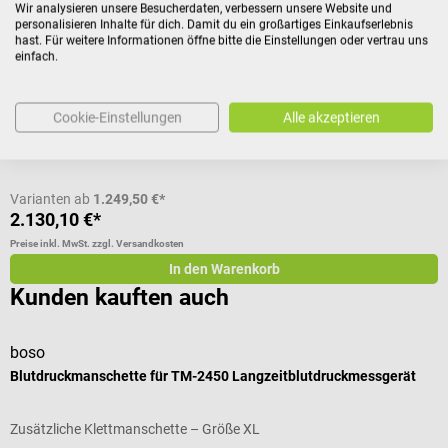
Mobiler Blutdruckmesser für Langzeitmessung
F
Wir analysieren unsere Besucherdaten, verbessern unsere Website und
personalisieren Inhalte für dich. Damit du ein großartiges Einkaufserlebnis
hast. Für weitere Informationen öffne bitte die Einstellungen oder vertrau uns
einfach.
Durchschnittliche Bewertung von 4.6 von 5 Sternen
G
Variante:
mit cBP-Upgrade, Software und Komplettzubehör
Cookie-Einstellungen
Alle akzeptieren
I
Varianten ab
1.249,50 €*
2.130,10 €*
4
Preise inkl. MwSt. zzgl. Versandkosten
Pr
In den Warenkorb
Kunden kauften auch
boso
b
Blutdruckmanschette für TM-2450 Langzeitblutdruckmessgerät
T
Zusätzliche Klettmanschette – Größe XL
M