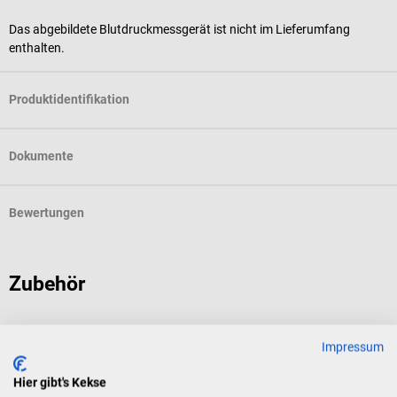
Das abgebildete Blutdruckmessgerät ist nicht im Lieferumfang
enthalten.
Produktidentifikation
Dokumente
Bewertungen
Zubehör
boso
b
Impressum
TM-2450 Langzeitblutdruckmessgerät
S
Hier gibt's Kekse