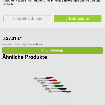
hast. Für weitere Informationen öffne bitte die Einstellungen oder vertrau uns
einfach.
D
Cookie-Einstellungen
Alle akzeptieren
27,31 €*
3
ab
Preise inkl. MwSt. zzgl. Versandkosten
Pr
Produktdetails
Ähnliche Produkte