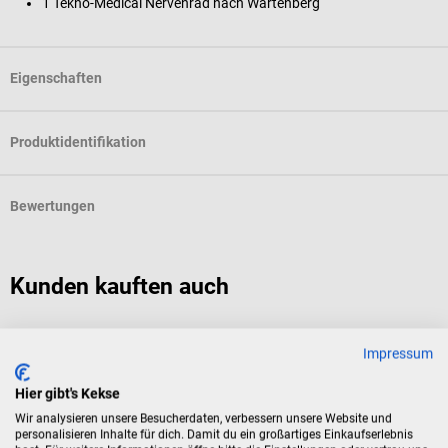
1 Tekno-Medical Nervenrad nach Wartenberg
Eigenschaften
Produktidentifikation
Bewertungen
Kunden kauften auch
TIP THERM
Impressum
TipTherm
R
Hier gibt's Kekse
Prüfinstrument zur Kontrolle des Temperatursinnes
P
Wir analysieren unsere Besucherdaten, verbessern unsere Website und
personalisieren Inhalte für dich. Damit du ein großartiges Einkaufserlebnis