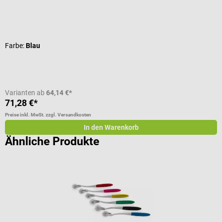
Durchschnittliche Bewertung von 4.21 von 5 Sternen
Farbe:
Blau
Varianten ab
64,14 €*
71,28 €*
a
Preise inkl. MwSt. zzgl. Versandkosten
Pr
In den Warenkorb
Ähnliche Produkte