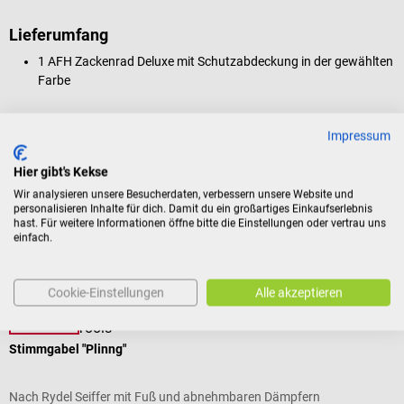
Lieferumfang
1 AFH Zackenrad Deluxe mit Schutzabdeckung in der gewählten
Farbe
Impressum
Produktidentifikation
Hier gibt's Kekse
Wir analysieren unsere Besucherdaten, verbessern unsere Website und
Bewertungen
personalisieren Inhalte für dich. Damit du ein großartiges Einkaufserlebnis
hast. Für weitere Informationen öffne bitte die Einstellungen oder vertrau uns
einfach.
Kunden kauften auch
Cookie-Einstellungen
Alle akzeptieren
15%
DocCheck Tools
T
Stimmgabel "Plinng"
T
Nach Rydel Seiffer mit Fuß und abnehmbaren Dämpfern
P