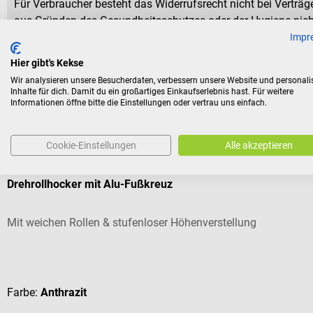
Für Verbraucher besteht das Widerrufsrecht nicht bei Verträge
aus Gründen des Gesundheitsschutzes oder der Hygiene nicht
Versiegelung nach der Lieferung entfernt wurde.
Impr
Hier gibt's Kekse
Wir analysieren unsere Besucherdaten, verbessern unsere Website und personali
Inhalte für dich. Damit du ein großartiges Einkaufserlebnis hast. Für weitere
Informationen öffne bitte die Einstellungen oder vertrau uns einfach.
Kunden kauften auch
Cookie-Einstellungen
Alle akzeptieren
Sanarest
Drehrollhocker mit Alu-Fußkreuz
Mit weichen Rollen & stufenloser Höhenverstellung
Durchschnittliche Bewertung von 5 von 5 Sternen
Farbe:
Anthrazit