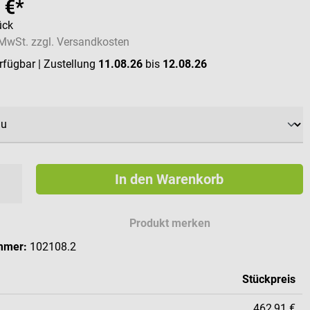
 €*
ück
. MwSt. zzgl. Versandkosten
erfügbar
| Zustellung
11.08.26
bis
12.08.26
ählen
In den Warenkorb
Produkt merken
mmer:
102108.2
Stückpreis
462,91 €