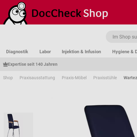
um Hauptinhalt springen
Zur Suche springen
Zur Hauptnavigation springen
Diagnostik
Labor
Injektion & Infusion
Hygiene & D
Expertise seit 140 Jahren
Shop
Praxisausstattung
Praxis-Möbel
Praxisstühle
Warte