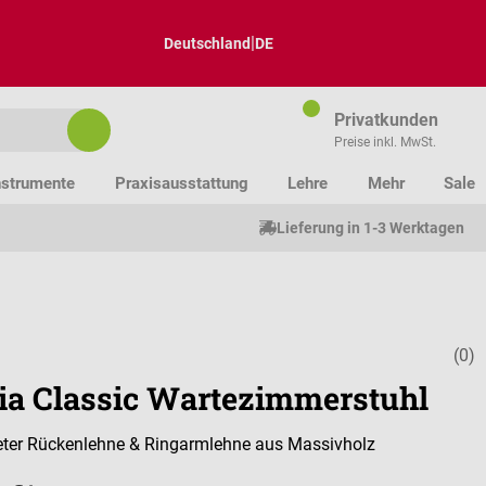
|
Deutschland
DE
Privatkunden
Preise inkl. MwSt.
nstrumente
Praxisausstattung
Lehre
Mehr
Sale
Lieferung in 1-3 Werktagen
(0)
Durchschnitt
ia Classic Wartezimmerstuhl
eter Rückenlehne & Ringarmlehne aus Massivholz