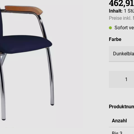
462,91
Inhalt:
1 St
Preise inkl
Sofort v
ausw
Farbe
Produktnu
Anzahl
Bis
3