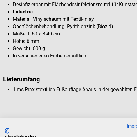
Desinfizierbar mit Flächendesinfektionsmittel für Kunst
Latexfrei
Material: Vinylschaum mit Textil-Inlay
Oberflächenbehandlung: Pyrithionzink (Biozid)
Maße: L 60 x B 40 cm
Höhe: 6 mm
Gewicht: 600 g
In verschiedenen Farben erhältlich
Lieferumfang
1 ms Praxistextilien Fußauflage Ahaus in der gewählten 
Kunden kauften auch
Impr