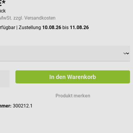
€*
ück
. MwSt. zzgl. Versandkosten
erfügbar
| Zustellung
10.08.26
bis
11.08.26
ählen
In den Warenkorb
Produkt merken
mmer:
300212.1