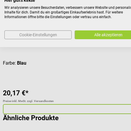
Hier gibt's Kekse
Wir analysieren unsere Besucherdaten, verbessern unsere Website und personali
ms Praxistextilien
Inhalte für dich. Damit du ein großartiges Einkaufserlebnis hast. Für weitere
Informationen öffne bitte die Einstellungen oder vertrau uns einfach.
Fußauflage
Zum Schutz der Liege
Cookie-Einstellungen
Alle akzeptieren
Durchschnittliche Bewertung von 5 von 5 Sternen
Farbe:
Blau
20,17 €*
Preise inkl. MwSt. zzgl. Versandkosten
Ähnliche Produkte