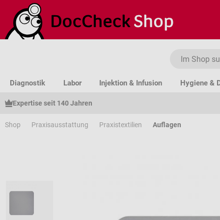
um Hauptinhalt springen
Zur Suche springen
Zur Hauptnavigation springen
Diagnostik
Labor
Injektion & Infusion
Hygiene & D
Expertise seit 140 Jahren
Shop
Praxisausstattung
Praxistextilien
Auflagen