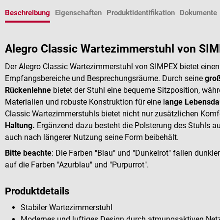
Beschreibung
Eigenschaften
Produktidentifikation
Dokumente
Alegro Classic Wartezimmerstuhl von SI
Der Alegro Classic Wartezimmerstuhl von SIMPEX bietet einen
Empfangsbereiche und Besprechungsräume. Durch seine
groß
Rückenlehne
bietet der Stuhl eine bequeme Sitzposition, wäh
Materialien und robuste Konstruktion für eine l
ange Lebensda
Classic Wartezimmerstuhls bietet nicht nur zusätzlichen Komf
Haltung.
Ergänzend dazu besteht die Polsterung des Stuhls a
auch nach längerer Nutzung seine Form beibehält.
Bitte beachte
: Die Farben "Blau" und "Dunkelrot" fallen dunkler
auf die Farben "Azurblau" und "Purpurrot".
Produktdetails
Stabiler Wartezimmerstuhl
Modernes und luftiges Design durch atmungsaktiven Net