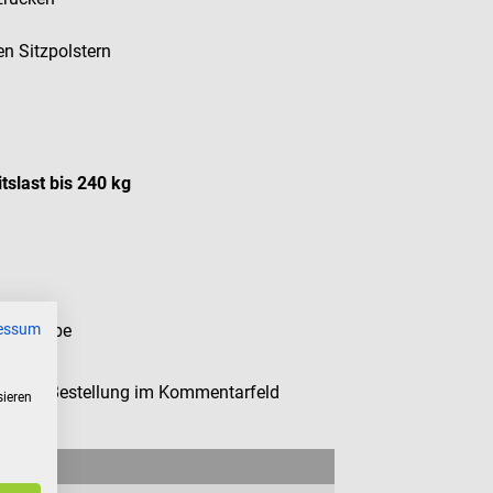
n Sitzpolstern
tslast bis 240 kg
essum
ten Farbe
bei der Bestellung im Kommentarfeld
sieren
ung an.