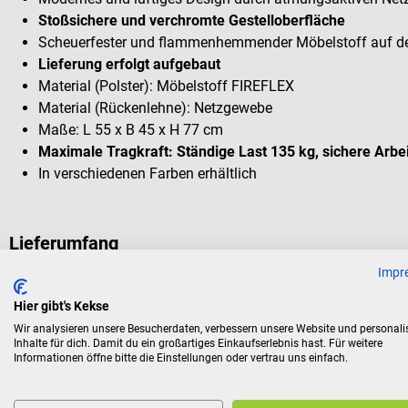
Stoßsichere und verchromte Gestelloberfläche
Scheuerfester und flammenhemmender Möbelstoff auf de
Lieferung erfolgt aufgebaut
Material (Polster): Möbelstoff FIREFLEX
Material (Rückenlehne): Netzgewebe
Maße: L 55 x B 45 x H 77 cm
Maximale Tragkraft: Ständige Last 135 kg, sichere Arbei
In verschiedenen Farben erhältlich
Lieferumfang
Impr
1 SIMPEX Alegro Classic Wartezimmerstuhl in der gewähl
Hier gibt's Kekse
Wichtig
: Die Lieferung erfolgt
frei Bordsteinkante.
Bitte gebe 
Wir analysieren unsere Besucherdaten, verbessern unsere Website und personali
Inhalte für dich. Damit du ein großartiges Einkaufserlebnis hast. Für weitere
eine
durchgängig erreichbare
Telefonnummer für die Anliefer
Informationen öffne bitte die Einstellungen oder vertrau uns einfach.
Rückgabebedingungen