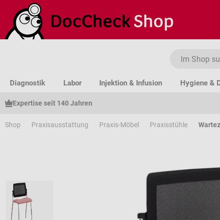
um Hauptinhalt springen
Zur Suche springen
Zur Hauptnavigation springen
Diagnostik
Labor
Injektion & Infusion
Hygiene & D
Expertise seit 140 Jahren
Shop
Praxisausstattung
Praxis-Möbel
Praxisstühle
Warte