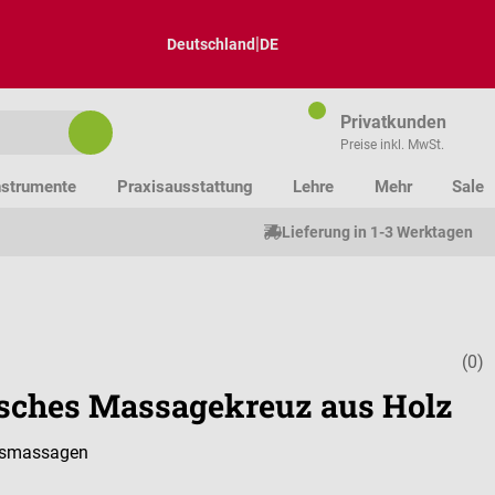
|
Deutschland
DE
Privatkunden
Preise inkl. MwSt.
nstrumente
Praxisausstattung
Lehre
Mehr
Sale
Lieferung in 1-3 Werktagen
(0)
Durchschnitt
isches Massagekreuz aus Holz
ssmassagen