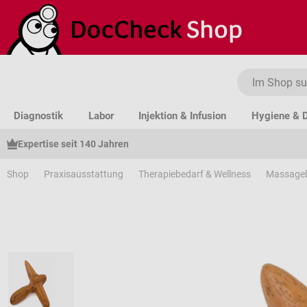
um Hauptinhalt springen
Zur Suche springen
Zur Hauptnavigation springen
Diagnostik
Labor
Injektion & Infusion
Hygiene & D
Expertise seit 140 Jahren
Shop
Praxisausstattung
Therapiebedarf & Wellness
Massage