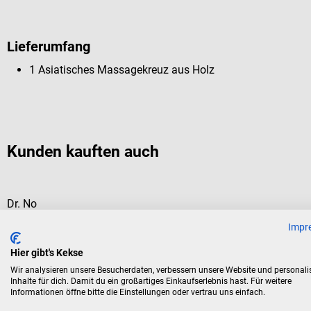
Lieferumfang
1 Asiatisches Massagekreuz aus Holz
Kunden kauften auch
Dr. No
Japanisches Massagestäbchen
Impr
Hier gibt's Kekse
Für Stäbchenmassage nach Deuser
Wir analysieren unsere Besucherdaten, verbessern unsere Website und personali
Inhalte für dich. Damit du ein großartiges Einkaufserlebnis hast. Für weitere
Informationen öffne bitte die Einstellungen oder vertrau uns einfach.
Durchschnittliche Bewertung von 5 von 5 Sternen