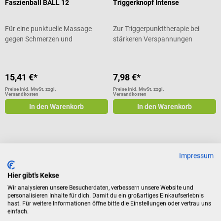
Faszienball BALL 12
Triggerknopf Intense
Für eine punktuelle Massage
Zur Triggerpunkttherapie bei
gegen Schmerzen und
stärkeren Verspannungen
Verhärtungen
15,41 €*
7,98 €*
Preise inkl. MwSt. zzgl.
Preise inkl. MwSt. zzgl.
Versandkosten
Versandkosten
In den Warenkorb
In den Warenkorb
Impressum
Massagezubehör – Hilfsmittel für die
Massage
Hier gibt's Kekse
Eine Massage dient zur mechanischen Beeinflussung von
Wir analysieren unsere Besucherdaten, verbessern unsere Website und
personalisieren Inhalte für dich. Damit du ein großartiges Einkaufserlebnis
Muskulatur, Haut, Sehnen und Bindegewebe durch Zug-,
hast. Für weitere Informationen öffne bitte die Einstellungen oder vertrau uns
Dehnungs- und Druckreiz. Anders als Wellness Massagen, die der
einfach.
reinen Entspannung dienen, werden therapeutische Massagen im