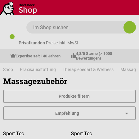
Zum Hauptinhalt springen
Privatkunden
Preise inkl. MwSt.
4,8/5 Sterne (> 1000 
Expertise seit 140 Jahren
Bewertungen)
Shop
Praxisausstattung
Therapiebedarf & Wellness
Massage
Massagezubehör
Produkte filtern
Sport-Tec
Sport-Tec