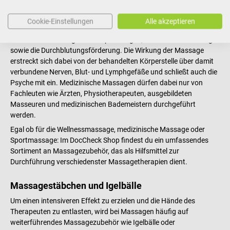
Rahmen der physikalischen Therapie gezielt bei gesundheitlichen
Beschwerden eingesetzt. Mit Massagen lassen sich
Cookie-Einstellungen
Alle akzeptieren
verschiedenste Leiden behandeln. Im Vordergrund stehen dabei
vor allem die Lösung von Verspannungen, die Schmerzlinderung
sowie die Durchblutungsförderung. Die Wirkung der Massage
erstreckt sich dabei von der behandelten Körperstelle über damit
verbundene Nerven, Blut- und Lymphgefäße und schließt auch die
Psyche mit ein. Medizinische Massagen dürfen dabei nur von
Fachleuten wie Ärzten, Physiotherapeuten, ausgebildeten
Masseuren und medizinischen Bademeistern durchgeführt
werden.
Egal ob für die Wellnessmassage, medizinische Massage oder
Sportmassage: Im DocCheck Shop findest du ein umfassendes
Sortiment an Massagezubehör, das als Hilfsmittel zur
Durchführung verschiedenster Massagetherapien dient.
Massagestäbchen und Igelbälle
Um einen intensiveren Effekt zu erzielen und die Hände des
Therapeuten zu entlasten, wird bei Massagen häufig auf
weiterführendes Massagezubehör wie Igelbälle oder