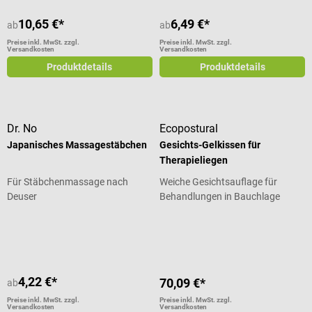
10,65 €*
6,49 €*
ab
ab
Preise inkl. MwSt. zzgl.
Preise inkl. MwSt. zzgl.
Versandkosten
Versandkosten
Produktdetails
Produktdetails
Dr. No
Ecopostural
Japanisches Massagestäbchen
Gesichts-Gelkissen für
Therapieliegen
Für Stäbchenmassage nach
Weiche Gesichtsauflage für
Deuser
Behandlungen in Bauchlage
Durchschnittliche Bewertung von 5 von 5 Sternen
4,22 €*
70,09 €*
ab
Preise inkl. MwSt. zzgl.
Preise inkl. MwSt. zzgl.
Versandkosten
Versandkosten