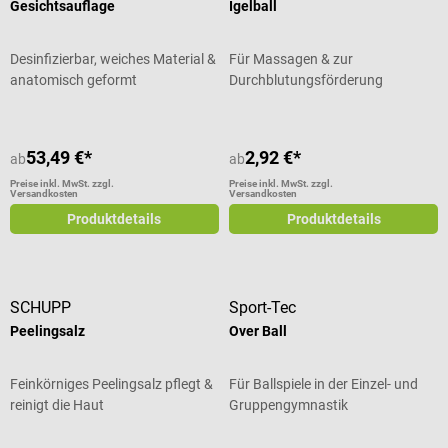
Gesichtsauflage
Igelball
Desinfizierbar, weiches Material &
Für Massagen & zur
anatomisch geformt
Durchblutungsförderung
53,49 €*
2,92 €*
ab
ab
Preise inkl. MwSt. zzgl.
Preise inkl. MwSt. zzgl.
Versandkosten
Versandkosten
Produktdetails
Produktdetails
SCHUPP
Sport-Tec
Peelingsalz
Over Ball
Feinkörniges Peelingsalz pflegt &
Für Ballspiele in der Einzel- und
reinigt die Haut
Gruppengymnastik