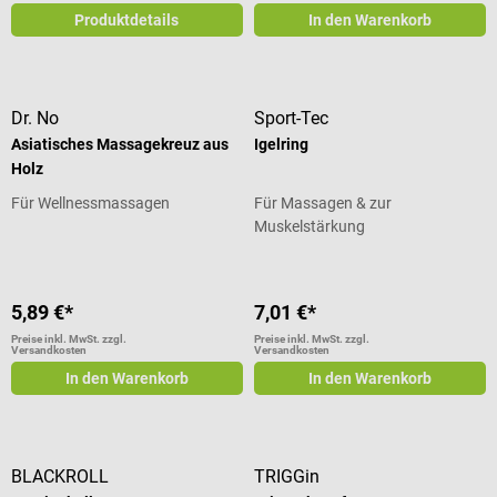
Produktdetails
In den Warenkorb
Dr. No
Sport-Tec
Asiatisches Massagekreuz aus
Igelring
Holz
Für Wellnessmassagen
Für Massagen & zur
Muskelstärkung
5,89 €*
7,01 €*
Preise inkl. MwSt. zzgl.
Preise inkl. MwSt. zzgl.
Versandkosten
Versandkosten
In den Warenkorb
In den Warenkorb
BLACKROLL
TRIGGin