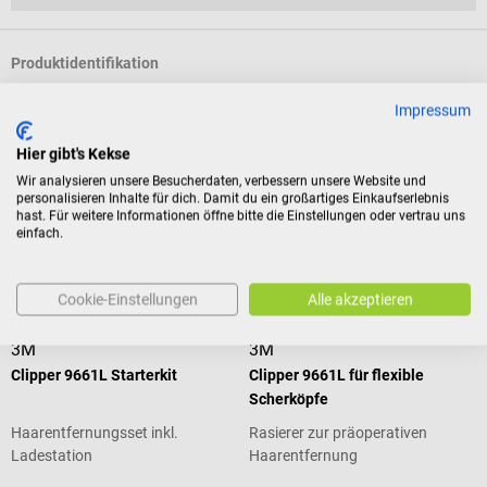
Produktidentifikation
Impressum
Dokumente
Hier gibt's Kekse
Wir analysieren unsere Besucherdaten, verbessern unsere Website und
personalisieren Inhalte für dich. Damit du ein großartiges Einkaufserlebnis
Bewertungen
hast. Für weitere Informationen öffne bitte die Einstellungen oder vertrau uns
einfach.
Zubehör
Cookie-Einstellungen
Alle akzeptieren
3M
3M
Clipper 9661L Starterkit
Clipper 9661L für flexible
Scherköpfe
Haarentfernungsset inkl.
Rasierer zur präoperativen
Ladestation
Haarentfernung